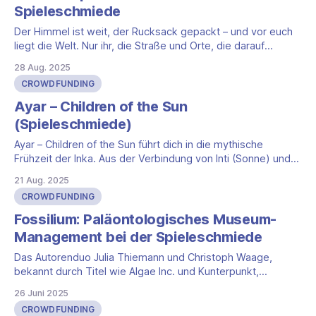
werten Diplomaten und
Spieleschmiede
Der Himmel ist weit, der Rucksack gepackt – und vor euch
liegt die Welt. Nur ihr, die Straße und Orte, die darauf
warten, entdeckt zu werden. Jeder neue Ort ist ein
28 Aug. 2025
Versprechen, jede Begegnung eine Überraschung. Ihr
CROWDFUNDING
schlaft unter dem Sternenhimmel, macht Party mit Fremden,
die schnell zu Freunden werden, und
Ayar – Children of the Sun
(Spieleschmiede)
Ayar – Children of the Sun führt dich in die mythische
Frühzeit der Inka. Aus der Verbindung von Inti (Sonne) und
Mama Quilla (Mond) gingen die Ayar hervor, die die ersten
21 Aug. 2025
Stämme anführten. Du leitest einen der frühen Clans, folgst
CROWDFUNDING
den Lehren der Ayar und entwickelst Töpferei, Weberei,
Terrassenlandwirtschaft und Schilfbündelung
Fossilium: Paläontologisches Museum-
Management bei der Spieleschmiede
Das Autorenduo Julia Thiemann und Christoph Waage,
bekannt durch Titel wie Algae Inc. und Kunterpunkt,
präsentiert mit Fossilium ihr neuestes Kennerspiel. Die
26 Juni 2025
Spieleschmiede übernimmt die deutsche Umsetzung des
CROWDFUNDING
strategischen Brettspiels, das 1-4 Spieler in die Rolle von