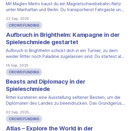
Mit Maglev Metro baust du ein Magnetschwebebahn-Netz
unter Manhattan und Berlin. Du transportierst Fahrgäste und
setzt Roboter auf deinem Tableau ein, um einen Motor zu
22 Sep. 2025
entwickeln, der zu deiner Strategie passt. Wer Ziele clever
CROWDFUNDING
bedient, sammelt am Ende die meisten Punkte. Für 1–4
Personen, ab 14 Jahren, Spielzeit
Aufbruch in Brighthelm: Kampagne in der
Spieleschmiede gestartet
Aufbruch in Brighthelm schickt dich in ein Turnier, zu dem
weder Ritter noch Paladine zugelassen sind. Du startest als
Habenichts, suchst Ruhm und erlernst Tugenden. Der Verlag
16 Sep. 2025
Spielefaible möchte den Geheimtipp nun als deutsche
CROWDFUNDING
Ausgabe realisieren und hat dafür die Kampagne in der
Spieleschmiede gestartet. Kampagne in der
Beasts and Diplomacy in der
Spieleschmiede Spielefaible
Spieleschmiede
Ritter kuratieren eine Ausstellung seltener Bestien, um die
Diplomaten des Landes zu beeindrucken. Das Grundgerüst
ist Kartendrafting, Tableauaufbau und Worker-Placement.
02 Sep. 2025
Du reagierst laufend auf Züge der anderen und suchst neue
CROWDFUNDING
Chancen, statt nur Knappheit zu verwalten – kurz: Türen
schließen sich, mehrere gehen auf. Nach drei Spieltagen
Atlas – Explore the World in der