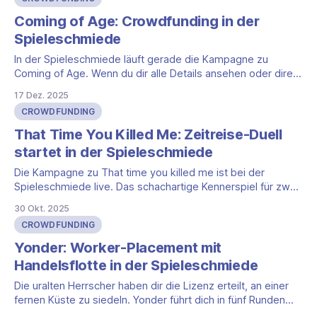
„Playing with Fire“ bekommen Sie neue Inhalte für das
Brettspiel, eine Organisationslösung mit Matten und auf
Coming of Age: Crowdfunding in der
Wunsch auch
Spieleschmiede
In der Spieleschmiede läuft gerade die Kampagne zu
Coming of Age. Wenn du dir alle Details ansehen oder direkt
fördern willst: Coming of Age in der Spieleschmiede.
17 Dez. 2025
Thematisch begleitest du eine Figur von der Kindheit bis
CROWDFUNDING
nach den Teenagerjahren und versuchst, am Ende die
meisten Lebenserfahrungspunkte gesammelt zu haben.
That Time You Killed Me: Zeitreise-Duell
Worum
startet in der Spieleschmiede
Die Kampagne zu That time you killed me ist bei der
Spieleschmiede live. Das schachartige Kennerspiel für zwei
Personen ab 10 Jahren stammt von Peter C. Hayward, mit
30 Okt. 2025
Illustrationen von Jor Ros und Grafik von Stevo Torres.
CROWDFUNDING
Projektseite: Spieleschmiede öffnen. That Time You Killed
Me in der Spieleschmiede Im Zentrum
Yonder: Worker-Placement mit
Handelsflotte in der Spieleschmiede
Die uralten Herrscher haben dir die Lizenz erteilt, an einer
fernen Küste zu siedeln. Yonder führt dich in fünf Runden
über den Ozean zu einer neuen Heimat, in der du Arbeiter,