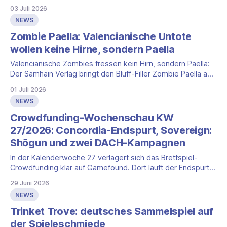
drei App-Krimis für Solo und Koop. Wir ordnen ein, was
03 Juli 2026
belegt ist und wo die Kampagne schweigt (Stand: 2. Juli
NEWS
2026).
Zombie Paella: Valencianische Untote
wollen keine Hirne, sondern Paella
Valencianische Zombies fressen kein Hirn, sondern Paella:
Der Samhain Verlag bringt den Bluff-Filler Zombie Paella auf
die Spieleschmiede. 2 bis 5 Personen, rund 25 Minuten.
01 Juli 2026
NEWS
Crowdfunding-Wochenschau KW
27/2026: Concordia-Endspurt, Sovereign:
Shōgun und zwei DACH-Kampagnen
In der Kalenderwoche 27 verlagert sich das Brettspiel-
Crowdfunding klar auf Gamefound. Dort läuft der Endspurt
der bislang größten Kampagne des Jahres, daneben legt
29 Juni 2026
ein neuer Strategietitel ein hohes Tempo vor. Aus dem
NEWS
DACH-Raum kommen zwei Kampagnen dazu, eine auf
Gamefound und eine in der Spieleschmiede. Kickstarter
Trinket Trove: deutsches Sammelspiel auf
liefert in
der Spieleschmiede