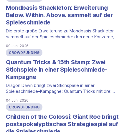
Ausgabe der Reihe. Im Mittelpunkt stehen eine neue
Overlord-Variante mit Verstärkungskarten, frische Symbole
Mondbasis Shackleton: Erweiterung
und
Below. Within. Above. sammelt auf der
Spieleschmiede
Die erste große Erweiterung zu Mondbasis Shackleton
sammelt auf der Spieleschmiede: drei neue Konzerne,
Indien als Raumfahrtagentur und mehr Mond für Besitzer
09 Juni 2026
des Grundspiels.
CROWDFUNDING
Quantum Tricks & 15th Stamp: Zwei
Stichspiele in einer Spieleschmiede-
Kampagne
Dragon Dawn bringt zwei Stichspiele in einer
Spieleschmiede-Kampagne: Quantum Tricks mit drei
parallelen Stichen und 15th Stamp mit Zielwert 15.
04 Juni 2026
CROWDFUNDING
Children of the Colossi: Giant Roc bringt
postapokalyptisches Strategiespiel auf
die Spieleschmiede