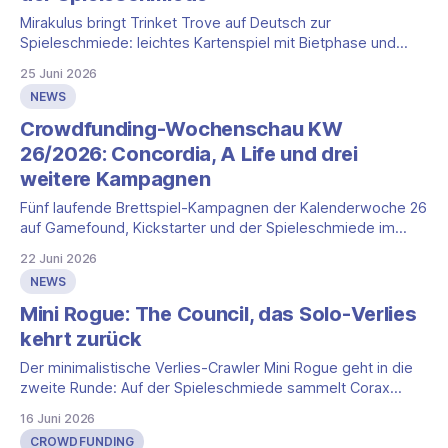
Mirakulus bringt Trinket Trove auf Deutsch zur
Spieleschmiede: leichtes Kartenspiel mit Bietphase und
Set-Wertung für 2 bis 6 ab 10 Jahren.
25 Juni 2026
NEWS
Crowdfunding-Wochenschau KW
26/2026: Concordia, A Life und drei
weitere Kampagnen
Fünf laufende Brettspiel-Kampagnen der Kalenderwoche 26
auf Gamefound, Kickstarter und der Spieleschmiede im
Überblick, mit Eckdaten und aktuellem Stand.
22 Juni 2026
NEWS
Mini Rogue: The Council, das Solo-Verlies
kehrt zurück
Der minimalistische Verlies-Crawler Mini Rogue geht in die
zweite Runde: Auf der Spieleschmiede sammelt Corax
Games unter dem Titel Mini Rogue: The Council Geld für die
16 Juni 2026
große Erweiterung The Council und bündelt die deutsche
CROWDFUNDING