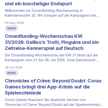
und ein kuscheliger Endspurt
Willkommen zur Crowdfunding-Wochenschau in
Kalenderwoche 32. Wir schauen auf die Kampagnen bei
Gamefound, Kickstarter und in der Spieleschmiede, die neu
03 Aug. 2026
gestartet sind, kurz vor dem Ende stehen oder aus anderen
NEWS
Gründen einen Blick wert sind. Diese Woche dominieren
zwei Marken mit Millionenbeträgen, dazu kommt ein
Crowdfunding-Wochenschau KW
deutlich kleinerer Endspurt. Cult
31/2026: Galileo's Truth, Pinguine und ein
Zeitreise-Kennerspiel auf Deutsch
Die Crowdfunding-Wochenschau der KW 31 blickt auf die
Kampagnen vom 21. bis 28. Juli 2026. Zwei Gamefound-
Schwergewichte gehen finanziert in ihre letzten Stunden,
28 Juli 2026
ein Kickstarter-Familienspiel steuert auf sein Ende zu, und in
NEWS
der Spieleschmiede ist ein deutsches Zeitreise-Kennerspiel
neu gestartet. Die Auswahl folgt nicht allein den
Chronicles of Crime: Beyond Doubt: Corax
Games bringt drei App-Krimis auf die
Spieleschmiede
Corax Games finanziert die deutsche Version von
Chronicles of Crime: Beyond Doubt auf der Spieleschmiede: