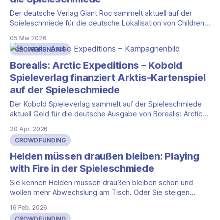
Der deutsche Verlag Giant Roc sammelt aktuell auf der
Spieleschmiede für die deutsche Lokalisation von Children
of the Colossi. Das Euro-Strategiespiel mit Dudes-on-a-
05 Mai 2026
Map-Elementen stammt vom italienischen Designer Jacopo
CROWDFUNDING
Sarli und erschien international 2025 bei Cosmodrome
Games. Die deutsche Ausgabe – auch unter dem Untertitel
Borealis: Arctic Expeditions – Kobold
"Die
Spieleverlag finanziert Arktis-Kartenspiel
auf der Spieleschmiede
Der Kobold Spieleverlag sammelt auf der Spieleschmiede
aktuell Geld für die deutsche Ausgabe von Borealis: Arctic
Expeditions. Das Finanzierungsziel von 2.000 Euro ist
20 Apr. 2026
bereits übertroffen, aktuell steht die Kampagne bei 2.684
CROWDFUNDING
Euro durch 74 Unterstützer. Bis zum Kampagnenende
bleiben noch 22 Tage. Fotosafari in der Arktis Borealis:
Helden müssen draußen bleiben: Playing
Arctic
with Fire in der Spieleschmiede
Sie kennen Helden müssen draußen bleiben schon und
wollen mehr Abwechslung am Tisch. Oder Sie steigen
gerade erst ein und suchen den passenden Zeitpunkt. In
16 Feb. 2026
der Spieleschmiede-Kampagne zur deutschen Version von
CROWDFUNDING