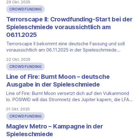
29 Okt. 2025
Ressourcen und Nahrung in eine wachsende Siedlung
CROWDFUNDING
verwandelst. Du planst voraus, passt dich an wechselnde
Verfügbarkeiten an und nutzt
Terrorscape II: Crowdfunding-Start bei der
Spieleschmiede voraussichtlich am
06.11.2025
Terrorscape II bekommt eine deutsche Fassung und soll
voraussichtlich am 06.11.2025 in der Spieleschmiede
starten. Die eigenständige Fortsetzung bleibt dem
22 Okt. 2025
asymmetrischen Einer-gegen-Viele-Horror treu.
CROWDFUNDING
Flackerndes Licht, kalte Luft und steigender Druck setzen
den Ton. Inhalt und Atmosphäre Die Fortsetzung erweitert
Line of Fire: Burnt Moon – deutsche
das Grundgerüst deutlich. Im Grundspiel warten
Ausgabe in der Spieleschmiede
Line of Fire: Burnt Moon versetzt dich auf den Vulkanmond
Io. POSIWID will das Stromnetz des Jupiter kapern, die LFA
stellt sich mit eigenen ROVs entgegen. Ihr steuert die
01 Okt. 2025
Roboterflotten aus der Ferne und ringt in einer gefährlichen
CROWDFUNDING
Landschaft um die Kontrolle. Die Maschinen sind aktiviert.
Startet die Kampfsequenz. Spielgefühl
Maglev Metro – Kampagne in der
Spieleschmiede