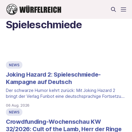
Spieleschmiede
NEWS
Joking Hazard 2: Spieleschmiede-
Kampagne auf Deutsch
Der schwarze Humor kehrt zurück: Mit Joking Hazard 2
bringt der Verlag Funbot eine deutschsprachige Fortsetzung
des Party-Kartenspiels von den Machern von Cyanide &
06 Aug. 2026
Happiness (Explosm) auf die Spieleschmiede. Wir ordnen
NEWS
ein, was die Kampagne unter dem Motto „Die fiesen
Comics sind zurück!" bietet und wo sie schweigt.
Crowdfunding-Wochenschau KW
32/2026: Cult of the Lamb, Herr der Ringe