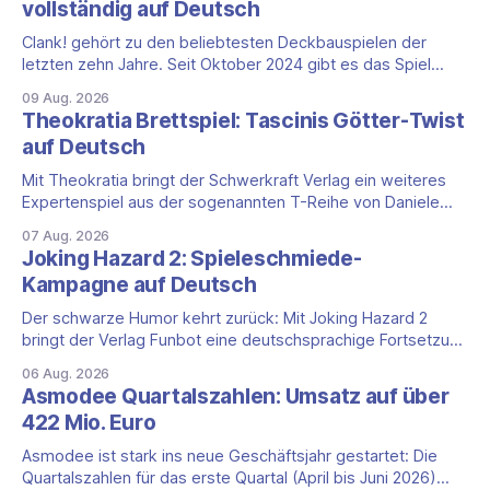
vollständig auf Deutsch
Clank! gehört zu den beliebtesten Deckbauspielen der
letzten zehn Jahre. Seit Oktober 2024 gibt es das Spiel
auch als vollständige App, und das mit einem klaren Vorteil
09 Aug. 2026
für die DACH-Region: Clank! Digital ist komplett auf Deutsch
Theokratia Brettspiel: Tascinis Götter-Twist
lokalisiert, Benutzeroberfläche, Sprachausgabe und
auf Deutsch
Untertitel inklusive. Was steckt hinter Clank!? Clank!: A
Deck-
Mit Theokratia bringt der Schwerkraft Verlag ein weiteres
Expertenspiel aus der sogenannten T-Reihe von Daniele
Tascini auf Deutsch, jener Serie, zu der auch Teotihuacan,
07 Aug. 2026
Tekhenu und Tzolk'in gehören. Der Aufhänger ist ein
Joking Hazard 2: Spieleschmiede-
ungewöhnlicher Perspektivwechsel: Sie steuern nicht die
Kampagne auf Deutsch
eigene Zivilisation, sondern eine hochentwickelte
außerirdische Gottheit, die vier
Der schwarze Humor kehrt zurück: Mit Joking Hazard 2
bringt der Verlag Funbot eine deutschsprachige Fortsetzung
des Party-Kartenspiels von den Machern von Cyanide &
06 Aug. 2026
Happiness (Explosm) auf die Spieleschmiede. Wir ordnen
Asmodee Quartalszahlen: Umsatz auf über
ein, was die Kampagne unter dem Motto „Die fiesen
422 Mio. Euro
Comics sind zurück!" bietet und wo sie schweigt.
Asmodee ist stark ins neue Geschäftsjahr gestartet: Die
Quartalszahlen für das erste Quartal (April bis Juni 2026)