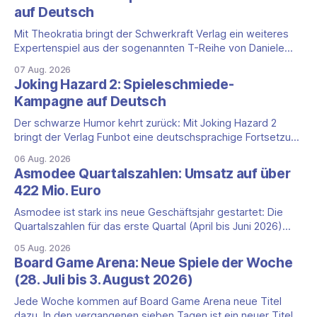
auf Deutsch
Mit Theokratia bringt der Schwerkraft Verlag ein weiteres
Expertenspiel aus der sogenannten T-Reihe von Daniele
Tascini auf Deutsch, jener Serie, zu der auch Teotihuacan,
07 Aug. 2026
Tekhenu und Tzolk'in gehören. Der Aufhänger ist ein
Joking Hazard 2: Spieleschmiede-
ungewöhnlicher Perspektivwechsel: Sie steuern nicht die
Kampagne auf Deutsch
eigene Zivilisation, sondern eine hochentwickelte
außerirdische Gottheit, die vier
Der schwarze Humor kehrt zurück: Mit Joking Hazard 2
bringt der Verlag Funbot eine deutschsprachige Fortsetzung
des Party-Kartenspiels von den Machern von Cyanide &
06 Aug. 2026
Happiness (Explosm) auf die Spieleschmiede. Wir ordnen
Asmodee Quartalszahlen: Umsatz auf über
ein, was die Kampagne unter dem Motto „Die fiesen
422 Mio. Euro
Comics sind zurück!" bietet und wo sie schweigt.
Asmodee ist stark ins neue Geschäftsjahr gestartet: Die
Quartalszahlen für das erste Quartal (April bis Juni 2026)
fallen deutlich aus — der Nettoumsatz kletterte um 20,9
05 Aug. 2026
Prozent auf 422,1 Millionen Euro. Getragen wird das
Board Game Arena: Neue Spiele der Woche
Wachstum weiter von den Sammelkartenspielen, doch
(28. Juli bis 3. August 2026)
erstmals seit Monaten zeigt auch das klassische
Brettspielgeschäft wieder
Jede Woche kommen auf Board Game Arena neue Titel
dazu. In den vergangenen sieben Tagen ist ein neuer Titel