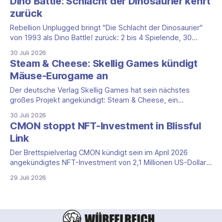
Dino Battle: Schlacht der Dinosaurier kehrt
Verlag arbeitet dafür mit Coffee Stain Studios und Coffee
zurück
Stain Publishing zusammen, den Machern der Videospiel-
Vorlage. Satisfactory Brettspiel auf einen
Rebellion Unplugged bringt "Die Schlacht der Dinosaurier"
von 1993 als Dino Battle! zurück: 2 bis 4 Spielende, 30
Minis, Gamefound-Vorschau.
30 Juli 2026
Steam & Cheese: Skellig Games kündigt
Mäuse-Eurogame an
Der deutsche Verlag Skellig Games hat sein nächstes
großes Projekt angekündigt: Steam & Cheese, ein
Eurogame um erfinderische Mäuse, die in einer Steampunk-
30 Juli 2026
Welt riesige Käsefabriken betreiben. Die zugehörige
CMON stoppt NFT-Investment in Blissful
Gamefound-Kampagne läuft noch nicht, sie soll laut Verlag
Link
bald starten. Die Eckdaten auf einen Blick * Verlag: Skellig
Games * Designer: Alexander
Der Brettspielverlag CMON kündigt sein im April 2026
angekündigtes NFT-Investment von 2,1 Millionen US-Dollar
in Blissful Link (Capverse) auf und zieht sich aus der
29 Juli 2026
Blockchain zurück.