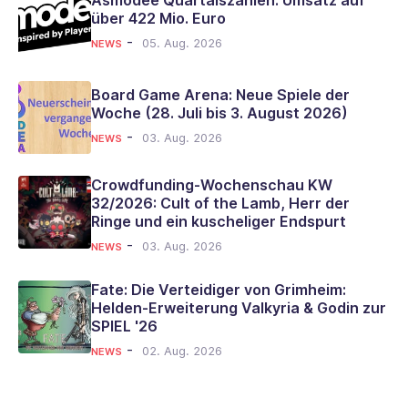
über 422 Mio. Euro
-
05. Aug. 2026
NEWS
Board Game Arena: Neue Spiele der
Woche (28. Juli bis 3. August 2026)
-
03. Aug. 2026
NEWS
Crowdfunding-Wochenschau KW
32/2026: Cult of the Lamb, Herr der
Ringe und ein kuscheliger Endspurt
-
03. Aug. 2026
NEWS
Fate: Die Verteidiger von Grimheim:
Helden-Erweiterung Valkyria & Godin zur
SPIEL '26
-
02. Aug. 2026
NEWS