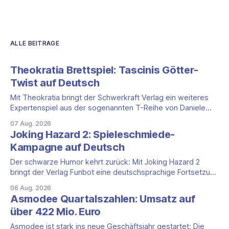
ALLE BEITRÄGE
Theokratia Brettspiel: Tascinis Götter-
Twist auf Deutsch
Mit Theokratia bringt der Schwerkraft Verlag ein weiteres
Expertenspiel aus der sogenannten T-Reihe von Daniele
Tascini auf Deutsch, jener Serie, zu der auch Teotihuacan,
07 Aug. 2026
Tekhenu und Tzolk'in gehören. Der Aufhänger ist ein
Joking Hazard 2: Spieleschmiede-
ungewöhnlicher Perspektivwechsel: Sie steuern nicht die
Kampagne auf Deutsch
eigene Zivilisation, sondern eine hochentwickelte
außerirdische Gottheit, die vier
Der schwarze Humor kehrt zurück: Mit Joking Hazard 2
bringt der Verlag Funbot eine deutschsprachige Fortsetzung
des Party-Kartenspiels von den Machern von Cyanide &
06 Aug. 2026
Happiness (Explosm) auf die Spieleschmiede. Wir ordnen
Asmodee Quartalszahlen: Umsatz auf
ein, was die Kampagne unter dem Motto „Die fiesen
über 422 Mio. Euro
Comics sind zurück!" bietet und wo sie schweigt.
Asmodee ist stark ins neue Geschäftsjahr gestartet: Die