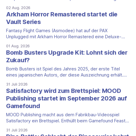
Grimheim angekündigt. Valkyria & Godin bringt zwei neue
02 Aug. 2026
Helden ins Spiel. Die ersten Exemplare gibt es zur SPIEL '26
Arkham Horror Remastered startet die
in Essen, in den Handel kommt die Erweiterung laut Verlag
Vault Series
voraussichtlich Mitte bis
Fantasy Flight Games (Asmodee) hat auf der PAX
Unplugged mit Arkham Horror Remastered eine Deluxe-
Neuauflage des kooperativen Cthulhu-Klassikers
01 Aug. 2026
angekündigt und macht den Titel zum Auftakt einer neuen
Bomb Busters Upgrade Kit: Lohnt sich der
Reihe. Der Haken für alle, die jetzt zum Portemonnaie
Zukauf?
greifen wollen: Es gibt bislang nur eine Prelaunch-Seite auf
Gamefound, auf
Bomb Busters ist Spiel des Jahres 2025, der erste Titel
eines japanischen Autors, der diese Auszeichnung erhält.
Pegasus Spiele bringt dazu voraussichtlich im Oktober 2026
31 Juli 2026
das Bomb Busters Upgrade Kit: ein Paket, das die Papp-
Satisfactory wird zum Brettspiel: MOOD
Kabelsteine des Grundspiels gegen hochwertigere Acryl-
Publishing startet im September 2026 auf
Kabelsteine tauscht und elf neue Missionen mitliefert. Die
Gamefound
entscheidende
MOOD Publishing macht aus dem Fabrikbau-Videospiel
Satisfactory ein Brettspiel. Enthüllt beim Gamefound Feast,
soll Satisfactory: The Board Game im September 2026 eine
31 Juli 2026
Crowdfunding-Kampagne auf Gamefound starten. Der