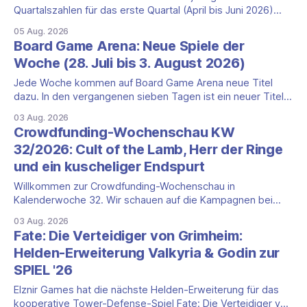
Quartalszahlen für das erste Quartal (April bis Juni 2026)
fallen deutlich aus — der Nettoumsatz kletterte um 20,9
05 Aug. 2026
Prozent auf 422,1 Millionen Euro. Getragen wird das
Board Game Arena: Neue Spiele der
Wachstum weiter von den Sammelkartenspielen, doch
Woche (28. Juli bis 3. August 2026)
erstmals seit Monaten zeigt auch das klassische
Brettspielgeschäft wieder
Jede Woche kommen auf Board Game Arena neue Titel
dazu. In den vergangenen sieben Tagen ist ein neuer Titel
auf der Plattform gestartet: die zweite Edition eines der
03 Aug. 2026
bekanntesten kooperativen Zombiespiele. Wir stellen dir
Crowdfunding-Wochenschau KW
den Neuzugang mit seinen Eckdaten vor. Zombicide: 2nd
32/2026: Cult of the Lamb, Herr der Ringe
Edition: kooperatives Überleben gegen Zombiehorden Mit
und ein kuscheliger Endspurt
Zombicide: 2nd
Willkommen zur Crowdfunding-Wochenschau in
Kalenderwoche 32. Wir schauen auf die Kampagnen bei
Gamefound, Kickstarter und in der Spieleschmiede, die neu
03 Aug. 2026
gestartet sind, kurz vor dem Ende stehen oder aus anderen
Fate: Die Verteidiger von Grimheim:
Gründen einen Blick wert sind. Diese Woche dominieren
Helden-Erweiterung Valkyria & Godin zur
zwei Marken mit Millionenbeträgen, dazu kommt ein
SPIEL '26
deutlich kleinerer Endspurt. Cult
Elznir Games hat die nächste Helden-Erweiterung für das
kooperative Tower-Defense-Spiel Fate: Die Verteidiger von