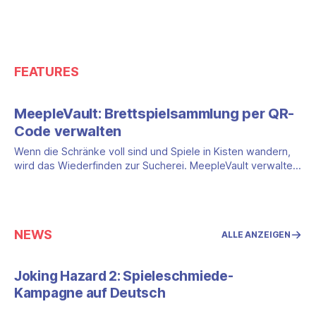
FEATURES
MeepleVault: Brettspielsammlung per QR-
Code verwalten
Wenn die Schränke voll sind und Spiele in Kisten wandern,
wird das Wiederfinden zur Sucherei. MeepleVault verwaltet
die Sammlung per App für iOS und Android über den
Lagerort: QR-Codes, Barcode-Scan, Schnellsuche.
NEWS
ALLE ANZEIGEN
Joking Hazard 2: Spieleschmiede-
Kampagne auf Deutsch