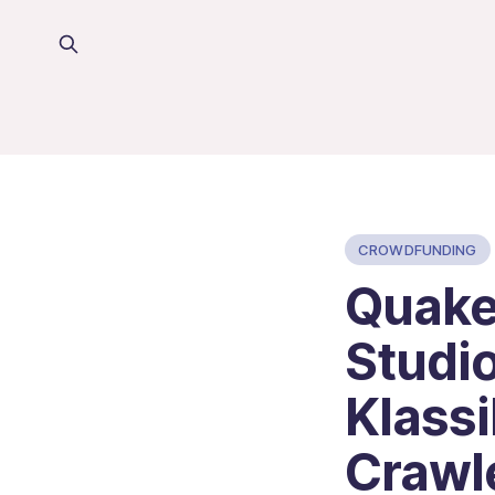
CROWDFUNDING
Quake 
Studio
Klass
Crawle