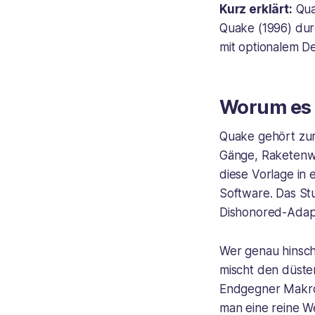
Kurz erklärt:
Qua
Quake (1996) dur
mit optionalem 
Worum es 
Quake gehört zu
Gänge, Raketenwe
diese Vorlage in 
Software. Das S
Dishonored-Adap
Wer genau hinsch
mischt den düster
Endgegner Makron
man eine reine W