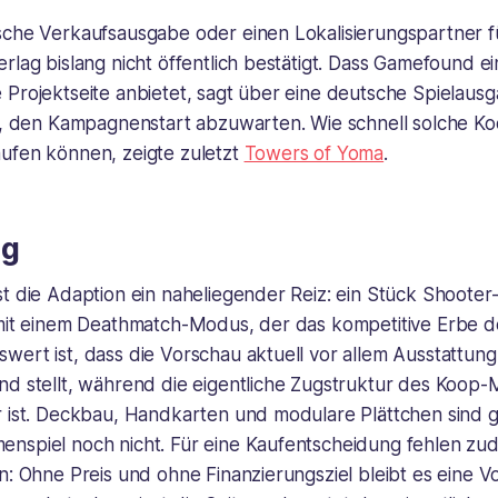
sche Verkaufsausgabe oder einen Lokalisierungspartner 
rlag bislang nicht öffentlich bestätigt. Dass Gamefound e
 Projektseite anbietet, sagt über eine deutsche Spielaus
es, den Kampagnenstart abzuwarten. Wie schnell solche Ko
ufen können, zeigte zuletzt
Towers of Yoma
.
ng
t die Adaption ein naheliegender Reiz: ein Stück Shooter
 mit einem Deathmatch-Modus, der das kompetitive Erbe d
wert ist, dass die Vorschau aktuell vor allem Ausstattun
nd stellt, während die eigentliche Zugstruktur des Koop-
r ist. Deckbau, Handkarten und modulare Plättchen sind 
nspiel noch nicht. Für eine Kaufentscheidung fehlen zu
n: Ohne Preis und ohne Finanzierungsziel bleibt es eine V