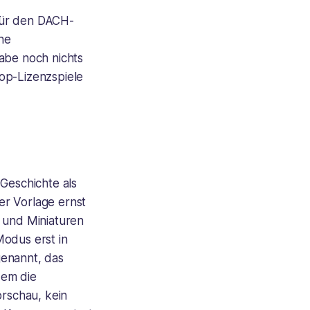
für den DACH-
ine
gabe noch nichts
op-Lizenzspiele
-Geschichte als
er Vorlage ernst
g und Miniaturen
Modus erst in
genannt, das
dem die
orschau, kein