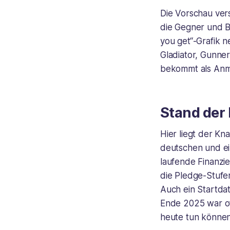
Die Vorschau vers
die Gegner und B
you get“-Grafik 
Gladiator, Gunne
bekommt als Anme
Stand der
Hier liegt der K
deutschen und ein
laufende Finanzie
die Pledge-Stufen
Auch ein Startda
Ende 2025 war of
heute tun können,