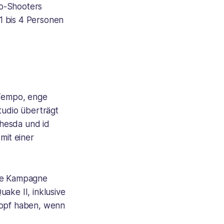
go-Shooters
1 bis 4 Personen
 Tempo, enge
udio überträgt
thesda und id
it einer
Die Kampagne
ake II, inklusive
 Kopf haben, wenn