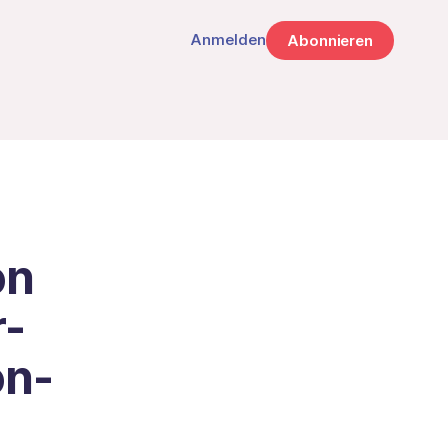
Anmelden
Abonnieren
on
r-
on-