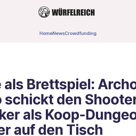
Home
News
Crowdfunding
als Brettspiel: Arch
 schickt den Shoote
iker als Koop-Dunge
r auf den Tisch