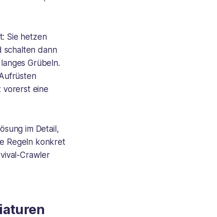
: Sie hetzen
d schalten dann
 langes Grübeln.
 Aufrüsten
 vorerst eine
sung im Detail,
ie Regeln konkret
rvival-Crawler
iaturen