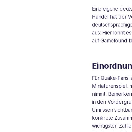
Eine eigene deut
Handel hat der Ve
deutschsprachige
aus: Hier lohnt 
auf Gamefound la
Einordnu
Für Quake-Fans is
Miniaturenspiel,
nimmt. Bemerkens
in den Vordergru
Umrissen sichtba
konkrete Zusamme
wichtigsten Zahle