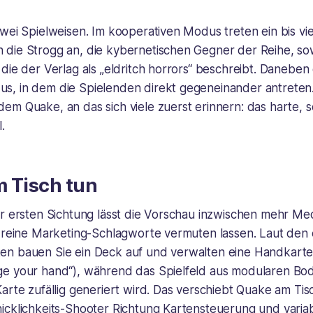
wei Spielweisen. Im kooperativen Modus treten ein bis vi
die Strogg an, die kybernetischen Gegner der Reihe, s
die der Verlag als „eldritch horrors“ beschreibt. Daneben 
, in dem die Spielenden direkt gegeneinander antreten. 
m Quake, an das sich viele zuerst erinnern: das harte, s
.
m Tisch tun
er ersten Sichtung lässt die Vorschau inzwischen mehr Me
s reine Marketing-Schlagworte vermuten lassen. Laut den
n bauen Sie ein Deck auf und verwalten eine Handkarten
e your hand“), während das Spielfeld aus modularen Bo
arte zufällig generiert wird. Das verschiebt Quake am Tis
icklichkeits-Shooter Richtung Kartensteuerung und varia