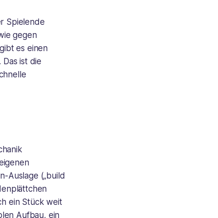
er Spielende
owie gegen
gibt es einen
Das ist die
chnelle
chanik
 eigenen
-Auslage („build
denplättchen
ch ein Stück weit
blen Aufbau, ein