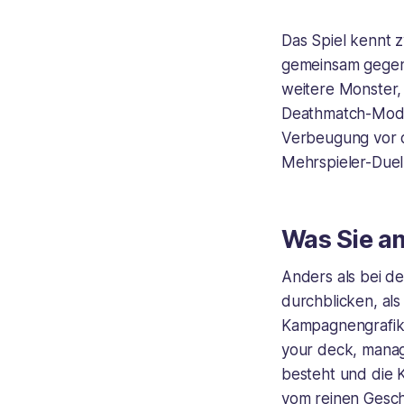
Das Spiel kennt z
gemeinsam gegen 
weitere Monster, 
Deathmatch-Modus
Verbeugung vor de
Mehrspieler-Duell
Was Sie a
Anders als bei d
durchblicken, al
Kampagnengrafike
your deck, manag
besteht und die K
vom reinen Gesch