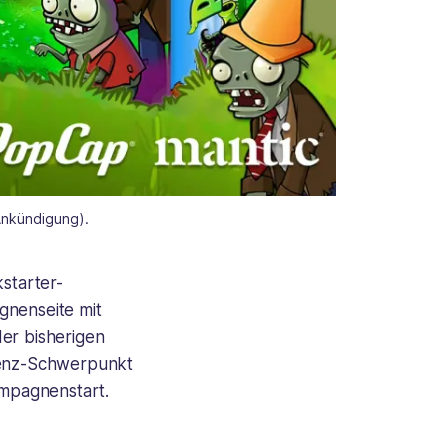
 Ankündigung).
kstarter-
gnenseite mit
der bisherigen
izenz-Schwerpunkt
ampagnenstart.