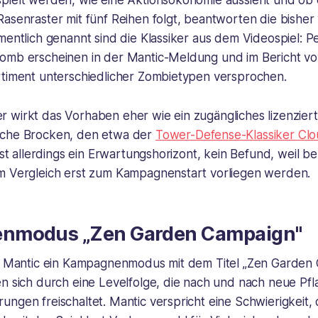
pielt werden, wie eine Aktionsökonomie aussieht und ob 
asenraster mit fünf Reihen folgt, beantworten die bisher 
mentlich genannt sind die Klassiker aus dem Videospiel: P
omb erscheinen in der Mantic-Meldung und im Bericht v
rtiment unterschiedlicher Zombietypen versprochen.
 wirkt das Vorhaben eher wie ein zugängliches lizenziert
sche Brocken, den etwa der
Tower-Defense-Klassiker Clo
 ist allerdings ein Erwartungshorizont, kein Befund, weil b
m Vergleich erst zum Kampagnenstart vorliegen werden.
nmodus „Zen Garden Campaign"
ut Mantic ein Kampagnenmodus mit dem Titel „Zen Garden
en sich durch eine Levelfolge, die nach und nach neue Pf
ngen freischaltet. Mantic verspricht eine Schwierigkeit, d