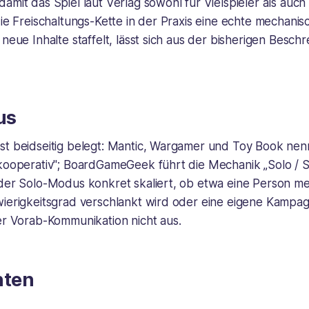
amit das Spiel laut Verlag sowohl für Vielspieler als auch 
die Freischaltungs-Kette in der Praxis eine echte mechanis
 neue Inhalte staffelt, lässt sich aus der bisherigen Besch
us
t beidseitig belegt: Mantic, Wargamer und Toy Book nenne
kooperativ"; BoardGameGeek führt die Mechanik „Solo / So
 der Solo-Modus konkret skaliert, ob etwa eine Person m
wierigkeitsgrad verschlankt wird oder eine eigene Kampag
er Vorab-Kommunikation nicht aus.
ten