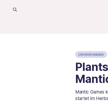
CROWDFUNDING
Plants
Manti
Mantic Games kü
startet im Herb