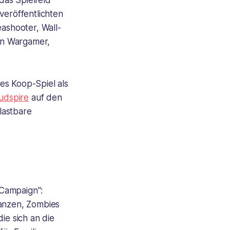
das Spielfeld
veröffentlichten
eashooter, Wall-
on Wargamer,
es Koop-Spiel als
udspire
auf den
elastbare
 Campaign":
lanzen, Zombies
ie sich an die