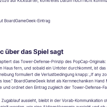
2026 auf Kickstarter, konkretes Datum noch nicht kommun
ut BoardGameGeek-Eintrag
 über das Spiel sagt
ptiert das Tower-Defense-Prinzip des PopCap-Originals: 
 Haus fern, und sobald ein Untoter durchkommt, ist das S
reibung formuliert die Verlustbedingung knapp: „If any z
rs lose." BoardGameGeek listet als Kernmechaniken Han
 und ordnet den Eintrag zugleich der Tower-Defense-Fam
 Zugablauf aussieht, bleibt in der Vorab-Kommunikation o