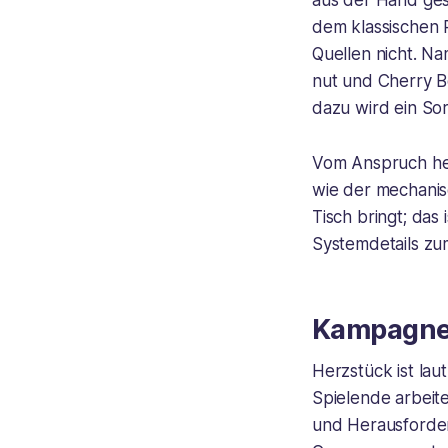
aus der Hand ges
dem klassischen R
Quellen nicht. Na
nut und Cherry B
dazu wird ein So
Vom Anspruch her
wie der mechani
Tisch bringt; das
Systemdetails zu
Kampagne
Herzstück ist la
Spielende arbeit
und Herausforderu