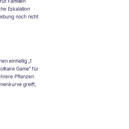
für Familien
che Eskalation
reibung noch nicht
n einhellig „1
litaire Game" für
ehrere Pflanzen
nenkurve greift,