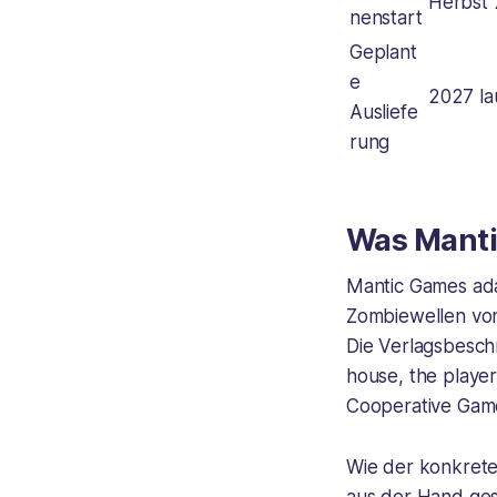
Herbst 
nenstart
Geplant
e
2027 la
Ausliefe
rung
Was Mantic
Mantic Games ada
Zombiewellen vom
Die Verlagsbesch
house, the playe
Cooperative Game
Wie der konkrete