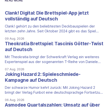
READ MORE
Clank! Digital: Die Brettspiel-App jetzt
vollständig auf Deutsch
Clank! gehört zu den beliebtesten Deckbauspielen der
letzten zehn Jahre. Seit Oktober 2024 gibt es das Spiel
auch als vollständige App, und das mit einem klaren Vorteil
09 Aug. 2026
für die DACH-Region: Clank! Digital ist komplett auf Deutsch
Theokratia Brettspiel: Tascinis Götter-Twist
lokalisiert, Benutzeroberfläche, Sprachausgabe und
auf Deutsch
Untertitel inklusive. Was steckt hinter Clank!? Clank!: A
Deck-
Mit Theokratia bringt der Schwerkraft Verlag ein weiteres
Expertenspiel aus der sogenannten T-Reihe von Daniele
Tascini auf Deutsch, jener Serie, zu der auch Teotihuacan,
07 Aug. 2026
Tekhenu und Tzolk'in gehören. Der Aufhänger ist ein
Joking Hazard 2: Spieleschmiede-
ungewöhnlicher Perspektivwechsel: Sie steuern nicht die
Kampagne auf Deutsch
eigene Zivilisation, sondern eine hochentwickelte
außerirdische Gottheit, die vier
Der schwarze Humor kehrt zurück: Mit Joking Hazard 2
bringt der Verlag Funbot eine deutschsprachige Fortsetzung
des Party-Kartenspiels von den Machern von Cyanide &
06 Aug. 2026
Happiness (Explosm) auf die Spieleschmiede. Wir ordnen
Asmodee Quartalszahlen: Umsatz auf über
ein, was die Kampagne unter dem Motto „Die fiesen