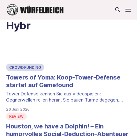
Hybr
CROWDFUNDING
Towers of Yoma: Koop-Tower-Defense
startet auf Gamefound
Tower Defense kennen Sie aus Videospielen:
Gegnerwellen rollen heran, Sie bauen Türme dagegen.
HYBR Games bringt dieses Prinzip mit Towers of Yoma als
26 Juni 2026
kooperatives Brettspiel auf den Tisch. Die Crowdfunding-
REVIEW
Kampagne startet am 16. Juli 2026 auf Gamefound.
Houston, we have a Dolphin! – Ein
humorvolles Social-Deduction-Abenteuer