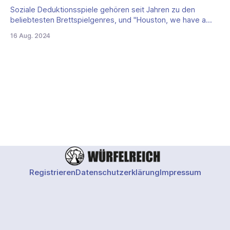
Soziale Deduktionsspiele gehören seit Jahren zu den
beliebtesten Brettspielgenres, und "Houston, we have a
Dolphin!" fügt diesem Genre einen ganz neuen, witzigen
16 Aug. 2024
Twist hinzu. Was passiert, wenn Menschen und ein Delfin
auf einem Raumschiff um das Überleben kämpfen? Das
Ergebnis ist ein einzigartiges Spielerlebnis, das Spaß und
Taktik
Registrieren
Datenschutzerklärung
Impressum