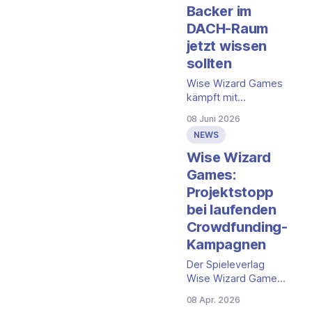
Backer im
DACH-Raum
jetzt wissen
sollten
Wise Wizard Games
kämpft mit
Lieferverzug bei
08 Juni 2026
mehreren
NEWS
Kickstarter-Projekten
und Entlassungen.
Wise Wizard
Was das für Backer
Games:
im DACH-Raum jetzt
Projektstopp
bedeutet.
bei laufenden
Crowdfunding-
Kampagnen
Der Spieleverlag
Wise Wizard Games,
bekannt für das
08 Apr. 2026
Deckbuilding-Spiel