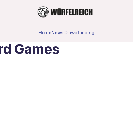
Home
News
Crowdfunding
rd Games