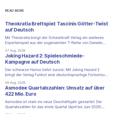
READ MORE
Theokratia Brettspiel: Tascinis Götter-Twist
auf Deutsch
Mit Theokratia bringt der Schwerkraft Verlag ein weiteres
Expertenspiel aus der sogenannten T-Reihe von Daniele
Tascini auf Deutsch, jener Serie, zu der auch Teotihuacan,
07 Aug. 2026
Tekhenu und Tzolk'in gehören. Der Aufhänger ist ein
Joking Hazard 2: Spieleschmiede-
ungewöhnlicher Perspektivwechsel: Sie steuern nicht die
Kampagne auf Deutsch
eigene Zivilisation, sondern eine hochentwickelte
außerirdische Gottheit, die vier
Der schwarze Humor kehrt zurück: Mit Joking Hazard 2
bringt der Verlag Funbot eine deutschsprachige Fortsetzung
des Party-Kartenspiels von den Machern von Cyanide &
06 Aug. 2026
Happiness (Explosm) auf die Spieleschmiede. Wir ordnen
Asmodee Quartalszahlen: Umsatz auf über
ein, was die Kampagne unter dem Motto „Die fiesen
422 Mio. Euro
Comics sind zurück!" bietet und wo sie schweigt.
Asmodee ist stark ins neue Geschäftsjahr gestartet: Die
Quartalszahlen für das erste Quartal (April bis Juni 2026)
fallen deutlich aus — der Nettoumsatz kletterte um 20,9