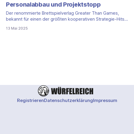
Personalabbau und Projektstopp
Der renommierte Brettspielverlag Greater Than Games,
bekannt für einen der größten kooperativen Strategie-Hits
der letzten Jahre, Spirit Island, steht vor einer schwierigen
13 Mai 2025
Phase. Wie das Unternehmen am 17. April 2025 bekanntgab,
musste es im Zuge der anhaltenden internationalen
Zollkrise Teile seines Teams entlassen. Projektstopp und
eingeschränkte Produktion Infolge der
Registrieren
Datenschutzerklärung
Impressum