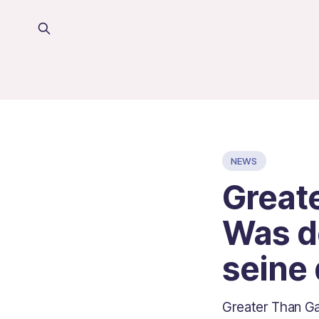
NEWS
Great
Was de
seine
Greater Than Ga