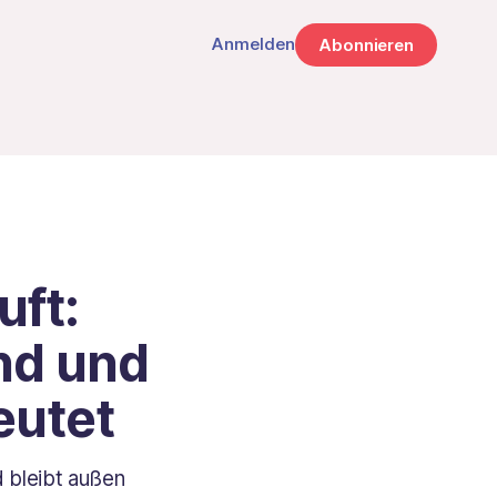
Anmelden
Abonnieren
uft:
and und
eutet
d bleibt außen