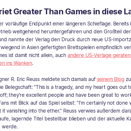
iet Greater Than Games in diese L
er vorläufige Endpunkt einer längeren Schieflage. Bereits 
trieb weitgehend heruntergefahren und den Großteil der
rund nannte der Verlag den Druck durch neue US-Importzö
wiegend in Asien gefertigten Brettspielen empfindlich ve
s ist damit nicht allein, auch
andere US-Verlage geraten
en ins Wanken
.
igner R. Eric Reuss meldete sich damals auf
seinem Blog
zu
ie Belegschaft: "This is a tragedy, and my heart goes out to
off; they're excellent people and have been great to work
ans mit Blick auf das Spiel selbst: "I'm certainly not done
 it vanishing into the ether." Reuss verwies außerdem dar
fe, lagernde Titel bestellbar blieben und der aktuelle K
t werde.