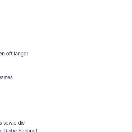
en oft länger
 Games
s sowie die
e Reihe Sentinel