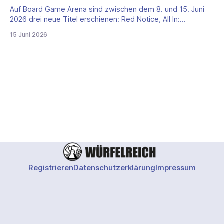
Auf Board Game Arena sind zwischen dem 8. und 15. Juni
2026 drei neue Titel erschienen: Red Notice, All In:
Predictions und Kumata. Hier findest Du Spielerzahl, Dauer,
15 Juni 2026
Mechaniken, BGG-Wertung und den Premium-Status jedes
Spiels.
Registrieren
Datenschutzerklärung
Impressum