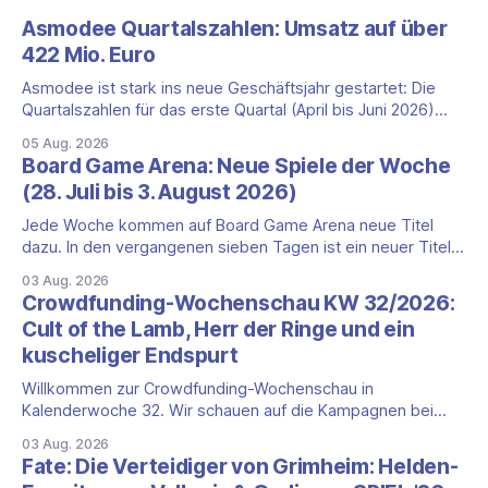
Asmodee Quartalszahlen: Umsatz auf über
422 Mio. Euro
Asmodee ist stark ins neue Geschäftsjahr gestartet: Die
Quartalszahlen für das erste Quartal (April bis Juni 2026)
fallen deutlich aus — der Nettoumsatz kletterte um 20,9
05 Aug. 2026
Prozent auf 422,1 Millionen Euro. Getragen wird das
Board Game Arena: Neue Spiele der Woche
Wachstum weiter von den Sammelkartenspielen, doch
(28. Juli bis 3. August 2026)
erstmals seit Monaten zeigt auch das klassische
Brettspielgeschäft wieder
Jede Woche kommen auf Board Game Arena neue Titel
dazu. In den vergangenen sieben Tagen ist ein neuer Titel
auf der Plattform gestartet: die zweite Edition eines der
03 Aug. 2026
bekanntesten kooperativen Zombiespiele. Wir stellen dir
Crowdfunding-Wochenschau KW 32/2026:
den Neuzugang mit seinen Eckdaten vor. Zombicide: 2nd
Cult of the Lamb, Herr der Ringe und ein
Edition: kooperatives Überleben gegen Zombiehorden Mit
kuscheliger Endspurt
Zombicide: 2nd
Willkommen zur Crowdfunding-Wochenschau in
Kalenderwoche 32. Wir schauen auf die Kampagnen bei
Gamefound, Kickstarter und in der Spieleschmiede, die neu
03 Aug. 2026
gestartet sind, kurz vor dem Ende stehen oder aus anderen
Fate: Die Verteidiger von Grimheim: Helden-
Gründen einen Blick wert sind. Diese Woche dominieren