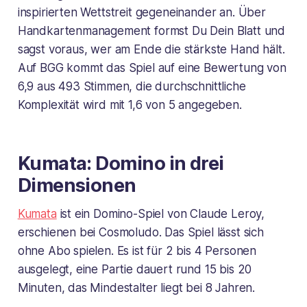
inspirierten Wettstreit gegeneinander an. Über
Handkartenmanagement formst Du Dein Blatt und
sagst voraus, wer am Ende die stärkste Hand hält.
Auf BGG kommt das Spiel auf eine Bewertung von
6,9 aus 493 Stimmen, die durchschnittliche
Komplexität wird mit 1,6 von 5 angegeben.
Kumata: Domino in drei
Dimensionen
Kumata
ist ein Domino-Spiel von Claude Leroy,
erschienen bei Cosmoludo. Das Spiel lässt sich
ohne Abo spielen. Es ist für 2 bis 4 Personen
ausgelegt, eine Partie dauert rund 15 bis 20
Minuten, das Mindestalter liegt bei 8 Jahren.