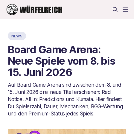
NEWS
Board Game Arena:
Neue Spiele vom 8. bis
15. Juni 2026
Auf Board Game Arena sind zwischen dem 8. und
15. Juni 2026 drei neue Titel erschienen: Red
Notice, All In: Predictions und Kumata. Hier findest
Du Spielerzahl, Dauer, Mechaniken, BGG-Wertung
und den Premium-Status jedes Spiels.