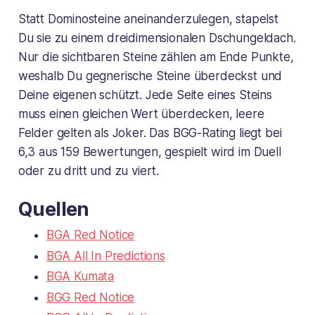
Statt Dominosteine aneinanderzulegen, stapelst
Du sie zu einem dreidimensionalen Dschungeldach.
Nur die sichtbaren Steine zählen am Ende Punkte,
weshalb Du gegnerische Steine überdeckst und
Deine eigenen schützt. Jede Seite eines Steins
muss einen gleichen Wert überdecken, leere
Felder gelten als Joker. Das BGG-Rating liegt bei
6,3 aus 159 Bewertungen, gespielt wird im Duell
oder zu dritt und zu viert.
Quellen
BGA Red Notice
BGA All In Predictions
BGA Kumata
BGG Red Notice