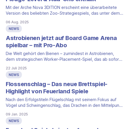
Mit der Arche Nova 3DITION erscheint eine überarbeitete
Version des beliebten Zoo-Strategiespiels, das unter dem
internationalen Titel Ark Nova vielfach ausgezeichnet
06 Aug. 2025
wurde. Nun gibt Feuerland Spiele erste Details zur
NEWS
Kampagne, den Spielinhalten und Erweiterungen bekannt.
Drei Versionen für unterschiedliche Bedürfnisse Die neue
Astrobienen jetzt auf Board Game Arena
Edition von Arche Nova wird in drei
spielbar – mit Pro-Abo
Die Welt gehört den Bienen – zumindest in Astrobienen,
dem strategischen Worker-Placement-Spiel, das ab sofort
auf Board Game Arena verfügbar ist. Wer über ein Pro-Abo
22 Juli 2025
verfügt, kann direkt in den Wettstreit der intelligenten
NEWS
Insekten einsteigen. Hochentwickelte Bienen im Weltall In
einer fernen Zukunft ist die Menschheit verschwunden. Die
Flossenschlag – Das neue Brettspiel-
Highlight von Feuerland Spiele
Nach den Erfolgstiteln Flügelschlag mit seinem Fokus auf
Vögel und Schwingenschlag, das Drachen in den Mittelpunkt
stellt, bringt Feuerland Spiele nun Flossenschlag auf den
09 Jan. 2025
Markt. Dieses neue Brettspiel taucht tief in die faszinierende
NEWS
Welt der Ozeane ein und lädt dich dazu ein, das Leben in
den unterschiedlichen Tiefenzonen der Meere