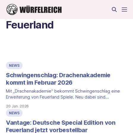
Feuerland
NEWS
Schwingenschlag: Drachenakademie
kommt im Februar 2026
Mit „Drachenakademie“ bekommt Schwingenschlag eine
Erweiterung von Feuerland Spiele. Neu dabei sind
zusätzliche Drachen- und Höhlenkarten sowie frische
20 Jan. 2026
Gilden- und Zielplättchen. Dazu kommen neue Regeln, die
NEWS
vor allem bei den Drachen und beim Einkommen ansetzen.
Neue Karten und neue Drachen Die Erweiterung enthält viele
Vantage: Deutsche Special Edition von
neue Drachen- und Höhlenkarten. Dazu kommen
Feuerland jetzt vorbestellbar