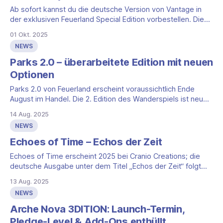
Ab sofort kannst du die deutsche Version von Vantage in
der exklusiven Feuerland Special Edition vorbestellen. Die
Aktion läuft bis zum 29. Oktober. Zur Vorbestellung:
01 Okt. 2025
https://www.xolopo.de/vantage/ Vantage bei Feuerland:
NEWS
Inhalte und Vorbestellzeitraum Die Feuerland Special Edition
ist etwas größer als das Original und bündelt das komplette
Parks 2.0 – überarbeitete Edition mit neuen
Optionen
Parks 2.0 von Feuerland erscheint voraussichtlich Ende
August im Handel. Die 2. Edition des Wanderspiels ist neu
illustriert und spielmechanisch überarbeitet. Worum geht’s?
14 Aug. 2025
Du wanderst mit deinen Figuren durch Nationalparks der
NEWS
USA, sammelst Erinnerungen als Rohstoffe und gibst sie
aus, um Parks zu besuchen. Besuchte Parks bringen Punkte
Echoes of Time – Echos der Zeit
Echoes of Time erscheint 2025 bei Cranio Creations; die
deutsche Ausgabe unter dem Titel „Echos der Zeit“ folgt
2026 bei Feuerland. Das Autorenteam Simone Luciani und
13 Aug. 2025
Roberto Pellei bringt Erfahrung mit – Luciani ist u. a. an
NEWS
„Barrage“, „Tzolk’in“ und „Die Reise des Marco Polo“
beteiligt. Illustriert wurde das Spiel
Arche Nova 3DITION: Launch-Termin,
Pledge-Level & Add-Ons enthüllt