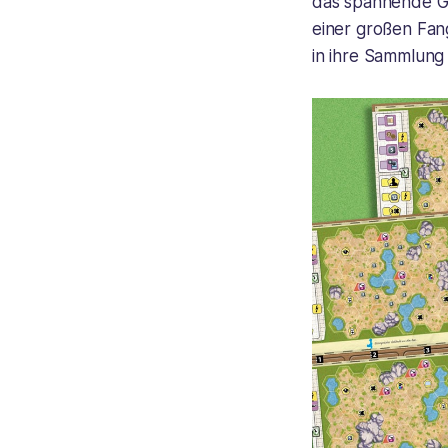
das spannende Ga
einer großen Fang
in ihre Sammlun