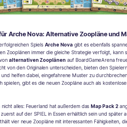
 für Arche Nova: Alternative Zoopläne und 
erfolgreichen Spiels
Arche Nova
gibt es ebenfalls spann
n Zooplänen immer die gleiche Strategie verfolgt, kann s
 von
alternativen Zooplänen
auf BoardGameArena freue
eicht von den Originalen unterscheiden, bieten den Spielern
und helfen dabei, eingefahrene Muster zu durchbrechen.
sch spielen, gibt es die neuen Zoopläne auch als kostenl
h nicht alles: Feuerland hat außerdem das
Map Pack 2
ang
zuerst auf der SPIEL in Essen erhältlich sein und später 
ält vier neue Zoopläne mit interessanten Fähigkeiten, di