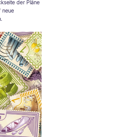
ckseite der Pläne
f neue
.