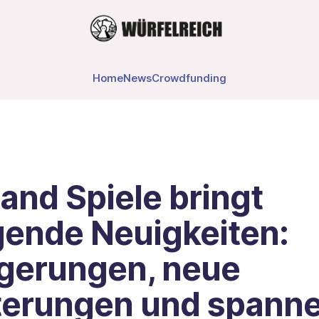
Home
News
Crowdfunding
and Spiele bringt
gende Neuigkeiten:
gerungen, neue
terungen und spann