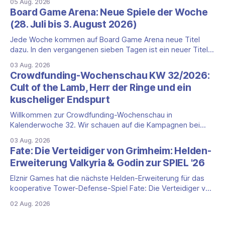
05 Aug. 2026
Prozent auf 422,1 Millionen Euro. Getragen wird das
Board Game Arena: Neue Spiele der Woche
Wachstum weiter von den Sammelkartenspielen, doch
(28. Juli bis 3. August 2026)
erstmals seit Monaten zeigt auch das klassische
Brettspielgeschäft wieder
Jede Woche kommen auf Board Game Arena neue Titel
dazu. In den vergangenen sieben Tagen ist ein neuer Titel
auf der Plattform gestartet: die zweite Edition eines der
03 Aug. 2026
bekanntesten kooperativen Zombiespiele. Wir stellen dir
Crowdfunding-Wochenschau KW 32/2026:
den Neuzugang mit seinen Eckdaten vor. Zombicide: 2nd
Cult of the Lamb, Herr der Ringe und ein
Edition: kooperatives Überleben gegen Zombiehorden Mit
kuscheliger Endspurt
Zombicide: 2nd
Willkommen zur Crowdfunding-Wochenschau in
Kalenderwoche 32. Wir schauen auf die Kampagnen bei
Gamefound, Kickstarter und in der Spieleschmiede, die neu
03 Aug. 2026
gestartet sind, kurz vor dem Ende stehen oder aus anderen
Fate: Die Verteidiger von Grimheim: Helden-
Gründen einen Blick wert sind. Diese Woche dominieren
Erweiterung Valkyria & Godin zur SPIEL '26
zwei Marken mit Millionenbeträgen, dazu kommt ein
deutlich kleinerer Endspurt. Cult
Elznir Games hat die nächste Helden-Erweiterung für das
kooperative Tower-Defense-Spiel Fate: Die Verteidiger von
Grimheim angekündigt. Valkyria & Godin bringt zwei neue
02 Aug. 2026
Helden ins Spiel. Die ersten Exemplare gibt es zur SPIEL '26
in Essen, in den Handel kommt die Erweiterung laut Verlag