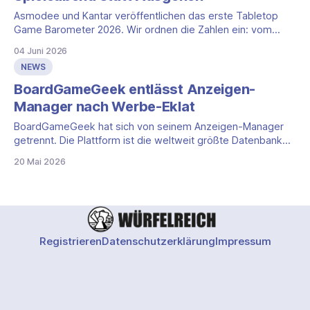
Asmodee und Kantar veröffentlichen das erste Tabletop
Game Barometer 2026. Wir ordnen die Zahlen ein: vom
Spieleabend bis zur DACH-Relevanz.
04 Juni 2026
NEWS
BoardGameGeek entlässt Anzeigen-
Manager nach Werbe-Eklat
BoardGameGeek hat sich von seinem Anzeigen-Manager
getrennt. Die Plattform ist die weltweit größte Datenbank
und Community-Drehscheibe der Brettspielwelt, und damit
20 Mai 2026
auch eine wichtige Werbefläche für Verlage. Auslöser der
Trennung ist eine abgelehnte Werbekampagne: Der
Werbeleiter wies eine Anzeige für das Brettspiel „Possess
Me, Satan" zurück und begründete
Registrieren
Datenschutzerklärung
Impressum