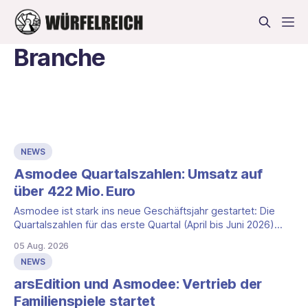
Branche
NEWS
Asmodee Quartalszahlen: Umsatz auf
über 422 Mio. Euro
Asmodee ist stark ins neue Geschäftsjahr gestartet: Die
Quartalszahlen für das erste Quartal (April bis Juni 2026)
fallen deutlich aus — der Nettoumsatz kletterte um 20,9
05 Aug. 2026
Prozent auf 422,1 Millionen Euro. Getragen wird das
NEWS
Wachstum weiter von den Sammelkartenspielen, doch
erstmals seit Monaten zeigt auch das klassische
arsEdition und Asmodee: Vertrieb der
Brettspielgeschäft wieder
Familienspiele startet