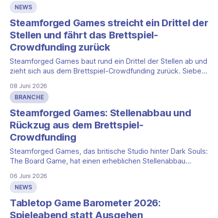
NEWS
Steamforged Games streicht ein Drittel der
Stellen und fährt das Brettspiel-
Crowdfunding zurück
Steamforged Games baut rund ein Drittel der Stellen ab und
zieht sich aus dem Brettspiel-Crowdfunding zurück. Sieben
Kampagnen mit über 15 Millionen Pfund bleiben offen, der
08 Juni 2026
Fokus liegt jetzt auf Warmachine.
BRANCHE
Steamforged Games: Stellenabbau und
Rückzug aus dem Brettspiel-
Crowdfunding
Steamforged Games, das britische Studio hinter Dark Souls:
The Board Game, hat einen erheblichen Stellenabbau
bestätigt. Betroffen ist rund ein Drittel der Belegschaft.
06 Juni 2026
Zugleich fährt das Studio neue Brettspiel-Crowdfunding-
NEWS
Kampagnen zurück und richtet sich auf das Tabletop-
System Warmachine aus. Das berichtete das
Tabletop Game Barometer 2026:
Branchenmagazin BoardGameWire am 4. Juni 2026
Spieleabend statt Ausgehen