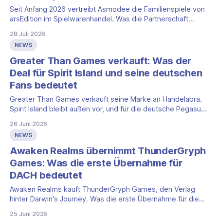
Seit Anfang 2026 vertreibt Asmodee die Familienspiele von
arsEdition im Spielwarenhandel. Was die Partnerschaft
bringt und was die Pressemitteilung offenlässt.
28 Juli 2026
NEWS
Greater Than Games verkauft: Was der
Deal für Spirit Island und seine deutschen
Fans bedeutet
Greater Than Games verkauft seine Marke an Handelabra.
Spirit Island bleibt außen vor, und für die deutsche Pegasus-
Ausgabe ändert sich nichts.
26 Juni 2026
NEWS
Awaken Realms übernimmt ThunderGryph
Games: Was die erste Übernahme für
DACH bedeutet
Awaken Realms kauft ThunderGryph Games, den Verlag
hinter Darwin's Journey. Was die erste Übernahme für die
deutschen Ausgaben und euch im DACH-Raum bedeutet.
25 Juni 2026