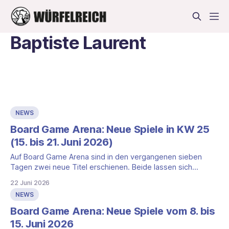
Baptiste Laurent
NEWS
Board Game Arena: Neue Spiele in KW 25
(15. bis 21. Juni 2026)
Auf Board Game Arena sind in den vergangenen sieben
Tagen zwei neue Titel erschienen. Beide lassen sich
ausschließlich zu zweit spielen: ein Ableger des bekannten
22 Juni 2026
Hasenspiels von Richard Garfield und ein asymmetrisches
NEWS
Verfolgungsduell zwischen einer Fälscherin und dem FBI.
Bunny Kingdom Town: Stadtausbau zu zweit Mit Bunny
Board Game Arena: Neue Spiele vom 8. bis
Kingdom Town kommt
15. Juni 2026