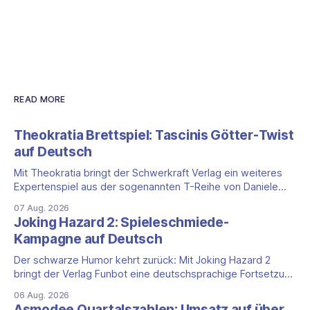
READ MORE
Theokratia Brettspiel: Tascinis Götter-Twist
auf Deutsch
Mit Theokratia bringt der Schwerkraft Verlag ein weiteres
Expertenspiel aus der sogenannten T-Reihe von Daniele
Tascini auf Deutsch, jener Serie, zu der auch Teotihuacan,
07 Aug. 2026
Tekhenu und Tzolk'in gehören. Der Aufhänger ist ein
Joking Hazard 2: Spieleschmiede-
ungewöhnlicher Perspektivwechsel: Sie steuern nicht die
Kampagne auf Deutsch
eigene Zivilisation, sondern eine hochentwickelte
außerirdische Gottheit, die vier
Der schwarze Humor kehrt zurück: Mit Joking Hazard 2
bringt der Verlag Funbot eine deutschsprachige Fortsetzung
des Party-Kartenspiels von den Machern von Cyanide &
06 Aug. 2026
Happiness (Explosm) auf die Spieleschmiede. Wir ordnen
Asmodee Quartalszahlen: Umsatz auf über