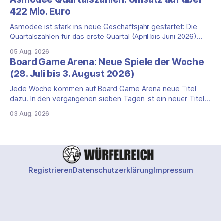
ein, was die Kampagne unter dem Motto „Die fiesen
422 Mio. Euro
Comics sind zurück!" bietet und wo sie schweigt.
Asmodee ist stark ins neue Geschäftsjahr gestartet: Die
Quartalszahlen für das erste Quartal (April bis Juni 2026)
fallen deutlich aus — der Nettoumsatz kletterte um 20,9
05 Aug. 2026
Prozent auf 422,1 Millionen Euro. Getragen wird das
Board Game Arena: Neue Spiele der Woche
Wachstum weiter von den Sammelkartenspielen, doch
(28. Juli bis 3. August 2026)
erstmals seit Monaten zeigt auch das klassische
Brettspielgeschäft wieder
Jede Woche kommen auf Board Game Arena neue Titel
dazu. In den vergangenen sieben Tagen ist ein neuer Titel
auf der Plattform gestartet: die zweite Edition eines der
03 Aug. 2026
bekanntesten kooperativen Zombiespiele. Wir stellen dir
den Neuzugang mit seinen Eckdaten vor. Zombicide: 2nd
Edition: kooperatives Überleben gegen Zombiehorden Mit
Zombicide: 2nd
Registrieren
Datenschutzerklärung
Impressum