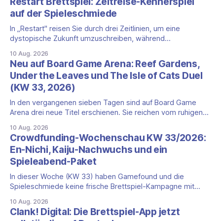
Restart Brettspiel: Zeitreise-Kennerspiel
auf der Spieleschmiede
In „Restart" reisen Sie durch drei Zeitlinien, um eine
dystopische Zukunft umzuschreiben, während
konkurrierende Zeitreisende genau dasselbe versuchen.
10 Aug. 2026
Die deutsche Ausgabe dieses kompetitiven Zeitreise-
Neu auf Board Game Arena: Reef Gardens,
Kennerspiels läuft aktuell als Kampagne auf der
Under the Leaves und The Isle of Cats Duel
Spieleschmiede, und der Snapshot dieser Vorstellung zeigt
(KW 33, 2026)
eine bereits finanzierte, aber knapp terminierte Aktion.
Worum es geht Restart
In den vergangenen sieben Tagen sind auf Board Game
Arena drei neue Titel erschienen. Sie reichen vom ruhigen
Riffbau über einen kompakten Gartenausflug bis zum
10 Aug. 2026
Zweipersonen-Duell auf hoher See. Zwei davon benötigen
Crowdfunding-Wochenschau KW 33/2026:
ein Premium-Abo, eines lässt sich kostenlos spielen. Reef
En-Nichi, Kaiju-Nachwuchs und ein
Gardens Reef Gardens ist seit dem 7. August
Spieleabend-Paket
In dieser Woche (KW 33) haben Gamefound und die
Spieleschmiede keine frische Brettspiel-Kampagne mit
echtem Neuigkeitswert nachgelegt. Auf Kickstarter
10 Aug. 2026
dagegen laufen gleich drei Projekte aus derselben
Clank! Digital: Die Brettspiel-App jetzt
Startwelle vom 14. Juli auf ihr Ende am 13. August zu. Alle