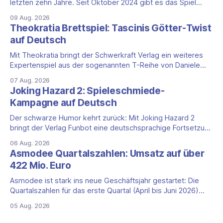
letzten zehn Jahre. Seit Oktober 2024 gibt es das Spiel
auch als vollständige App, und das mit einem klaren Vorteil
09 Aug. 2026
für die DACH-Region: Clank! Digital ist komplett auf Deutsch
Theokratia Brettspiel: Tascinis Götter-Twist
lokalisiert, Benutzeroberfläche, Sprachausgabe und
auf Deutsch
Untertitel inklusive. Was steckt hinter Clank!? Clank!: A
Deck-
Mit Theokratia bringt der Schwerkraft Verlag ein weiteres
Expertenspiel aus der sogenannten T-Reihe von Daniele
Tascini auf Deutsch, jener Serie, zu der auch Teotihuacan,
07 Aug. 2026
Tekhenu und Tzolk'in gehören. Der Aufhänger ist ein
Joking Hazard 2: Spieleschmiede-
ungewöhnlicher Perspektivwechsel: Sie steuern nicht die
Kampagne auf Deutsch
eigene Zivilisation, sondern eine hochentwickelte
außerirdische Gottheit, die vier
Der schwarze Humor kehrt zurück: Mit Joking Hazard 2
bringt der Verlag Funbot eine deutschsprachige Fortsetzung
des Party-Kartenspiels von den Machern von Cyanide &
06 Aug. 2026
Happiness (Explosm) auf die Spieleschmiede. Wir ordnen
Asmodee Quartalszahlen: Umsatz auf über
ein, was die Kampagne unter dem Motto „Die fiesen
422 Mio. Euro
Comics sind zurück!" bietet und wo sie schweigt.
Asmodee ist stark ins neue Geschäftsjahr gestartet: Die
Quartalszahlen für das erste Quartal (April bis Juni 2026)
fallen deutlich aus — der Nettoumsatz kletterte um 20,9
05 Aug. 2026
Prozent auf 422,1 Millionen Euro. Getragen wird das
Wachstum weiter von den Sammelkartenspielen, doch