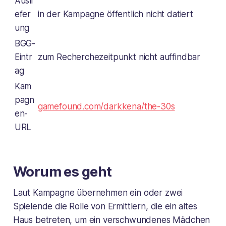
Ausli
efer
in der Kampagne öffentlich nicht datiert
ung
BGG-
Eintr
zum Recherchezeitpunkt nicht auffindbar
ag
Kam
pagn
gamefound.com/darkkena/the-30s
en-
URL
Worum es geht
Laut Kampagne übernehmen ein oder zwei
Spielende die Rolle von Ermittlern, die ein altes
Haus betreten, um ein verschwundenes Mädchen