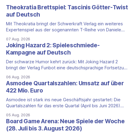
Theokratia Brettspiel: Tascinis Götter-Twist
auf Deutsch
Mit Theokratia bringt der Schwerkraft Verlag ein weiteres
Expertenspiel aus der sogenannten T-Reihe von Daniele
Tascini auf Deutsch, jener Serie, zu der auch Teotihuacan,
07 Aug. 2026
Tekhenu und Tzolk'in gehören. Der Aufhänger ist ein
Joking Hazard 2: Spieleschmiede-
ungewöhnlicher Perspektivwechsel: Sie steuern nicht die
Kampagne auf Deutsch
eigene Zivilisation, sondern eine hochentwickelte
außerirdische Gottheit, die vier
Der schwarze Humor kehrt zurück: Mit Joking Hazard 2
bringt der Verlag Funbot eine deutschsprachige Fortsetzung
des Party-Kartenspiels von den Machern von Cyanide &
06 Aug. 2026
Happiness (Explosm) auf die Spieleschmiede. Wir ordnen
Asmodee Quartalszahlen: Umsatz auf über
ein, was die Kampagne unter dem Motto „Die fiesen
422 Mio. Euro
Comics sind zurück!" bietet und wo sie schweigt.
Asmodee ist stark ins neue Geschäftsjahr gestartet: Die
Quartalszahlen für das erste Quartal (April bis Juni 2026)
fallen deutlich aus — der Nettoumsatz kletterte um 20,9
05 Aug. 2026
Prozent auf 422,1 Millionen Euro. Getragen wird das
Board Game Arena: Neue Spiele der Woche
Wachstum weiter von den Sammelkartenspielen, doch
(28. Juli bis 3. August 2026)
erstmals seit Monaten zeigt auch das klassische