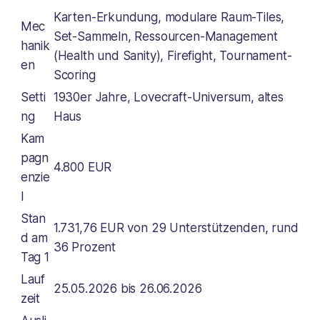
Karten-Erkundung, modulare Raum-Tiles,
Mec
Set-Sammeln, Ressourcen-Management
hanik
(Health und Sanity), Firefight, Tournament-
en
Scoring
Setti
1930er Jahre, Lovecraft-Universum, altes
ng
Haus
Kam
pagn
4.800 EUR
enzie
l
Stan
1.731,76 EUR von 29 Unterstützenden, rund
d am
36 Prozent
Tag 1
Lauf
25.05.2026 bis 26.06.2026
zeit