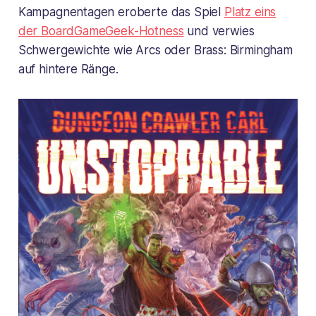
Kampagnentagen eroberte das Spiel
Platz eins
der BoardGameGeek-Hotness
und verwies
Schwergewichte wie
Arcs
oder
Brass: Birmingham
auf hintere Ränge.