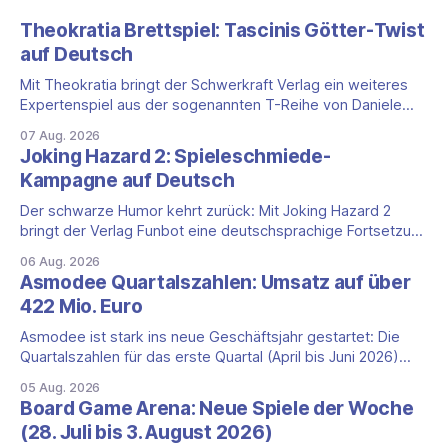
Theokratia Brettspiel: Tascinis Götter-Twist
auf Deutsch
Mit Theokratia bringt der Schwerkraft Verlag ein weiteres
Expertenspiel aus der sogenannten T-Reihe von Daniele
Tascini auf Deutsch, jener Serie, zu der auch Teotihuacan,
07 Aug. 2026
Tekhenu und Tzolk'in gehören. Der Aufhänger ist ein
Joking Hazard 2: Spieleschmiede-
ungewöhnlicher Perspektivwechsel: Sie steuern nicht die
Kampagne auf Deutsch
eigene Zivilisation, sondern eine hochentwickelte
außerirdische Gottheit, die vier
Der schwarze Humor kehrt zurück: Mit Joking Hazard 2
bringt der Verlag Funbot eine deutschsprachige Fortsetzung
des Party-Kartenspiels von den Machern von Cyanide &
06 Aug. 2026
Happiness (Explosm) auf die Spieleschmiede. Wir ordnen
Asmodee Quartalszahlen: Umsatz auf über
ein, was die Kampagne unter dem Motto „Die fiesen
422 Mio. Euro
Comics sind zurück!" bietet und wo sie schweigt.
Asmodee ist stark ins neue Geschäftsjahr gestartet: Die
Quartalszahlen für das erste Quartal (April bis Juni 2026)
fallen deutlich aus — der Nettoumsatz kletterte um 20,9
05 Aug. 2026
Prozent auf 422,1 Millionen Euro. Getragen wird das
Board Game Arena: Neue Spiele der Woche
Wachstum weiter von den Sammelkartenspielen, doch
(28. Juli bis 3. August 2026)
erstmals seit Monaten zeigt auch das klassische