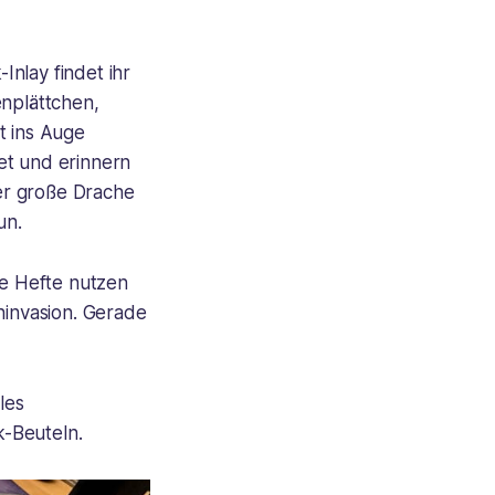
Inlay findet ihr
nplättchen,
t ins Auge
et und erinnern
der große Drache
un.
de Hefte nutzen
ninvasion. Gerade
les
k-Beuteln.