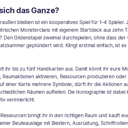
 sich das Ganze?
ußen bleiben ist ein kooperatives Spiel für 1–4 Spieler. 
rischen Monsterclans mit eigenem Startdeck aus zehn Ta
? Den Gildenstapel zweimal durchspielen, ohne dass der 
atzkammer geplündert wird. Klingt erstmal einfach, ist es a
lt ihr bis zu fünf Handkarten aus. Damit könnt ihr eure 
, Raumaktionen aktivieren, Ressourcen produzieren oder 
uf einer Karte mehrere Symbole, dürft ihr die Aktionen a
chiedlichen Räumen aufteilen. Die Ikonographie ist dabei 
iv verinnerlicht.
 Ressourcen bringt ihr in den richtigen Raum und kauft e
einer Beuteauslage mit Biestern, Ausrüstung, Schriftrolle