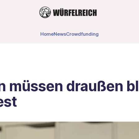
Home
News
Crowdfunding
n müssen draußen bl
est