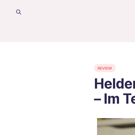
REVIEW
Helde
– Im T