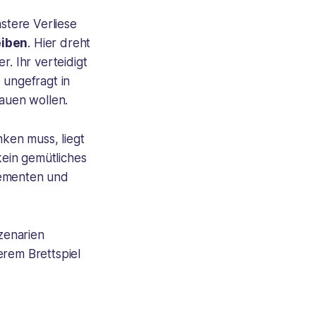
nstere Verliese
eiben
. Hier dreht
r. Ihr verteidigt
 ungefragt in
auen wollen.
ken muss, liegt
kein gemütliches
lementen und
zenarien
rem Brettspiel