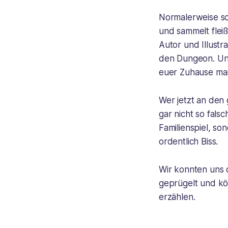
Normalerweise sch
und sammelt fleiß
Autor und Illustr
den Dungeon. Und 
euer Zuhause mar
Wer jetzt an den
gar nicht so fals
Familienspiel, s
ordentlich Biss.
Wir konnten uns 
geprügelt und k
erzählen.