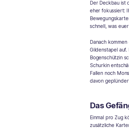
Der Deckbau ist d
eher fokussiert: 
Bewegungskarten 
schnell, was euer
Danach kommen di
Gildenstapel auf.
Bogenschützin sc
Schurkin entschär
Fallen noch Mons
davon geplündert
Das Gefän
Einmal pro Zug k
zusätzliche Karten