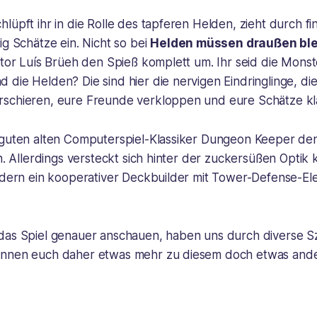
lüpft ihr in die Rolle des tapferen Helden, zieht durch fi
ig Schätze ein. Nicht so bei
Helden müssen draußen bl
ator Luís Brüeh den Spieß komplett um. Ihr seid die Monste
die Helden? Die sind hier die nervigen Eindringlinge, die
schieren, eure Freunde verkloppen und eure Schätze kl
 guten alten Computerspiel-Klassiker Dungeon Keeper den
ch. Allerdings versteckt sich hinter der zuckersüßen Optik 
ondern ein kooperativer Deckbuilder mit Tower-Defense-E
das Spiel genauer anschauen, haben uns durch diverse S
önnen euch daher etwas mehr zu diesem doch etwas ande