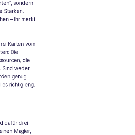
rten", sondern
e Stärken.
hen – ihr merkt
drei Karten vom
ten: Die
ssourcen, die
s. Sind weder
erden genug
es richtig eng.
d dafür drei
 einen Magier,