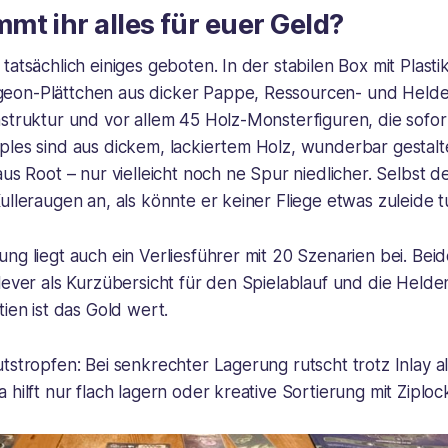
t ihr alles für euer Geld?
atsächlich einiges geboten. In der stabilen Box mit Plastik-
eon-Plättchen aus dicker Pappe, Ressourcen- und Helde
struktur und vor allem 45 Holz-Monsterfiguren, die sofor
ples sind aus dickem, lackiertem Holz, wunderbar gestalt
aus Root – nur vielleicht noch ne Spur niedlicher. Selbst 
ulleraugen an, als könnte er keiner Fliege etwas zuleide t
ng liegt auch ein Verliesführer mit 20 Szenarien bei. Bei
lever als Kurzübersicht für den Spielablauf und die Helde
tien ist das Gold wert.
tstropfen: Bei senkrechter Lagerung rutscht trotz Inlay al
 hilft nur flach lagern oder kreative Sortierung mit Ziploc