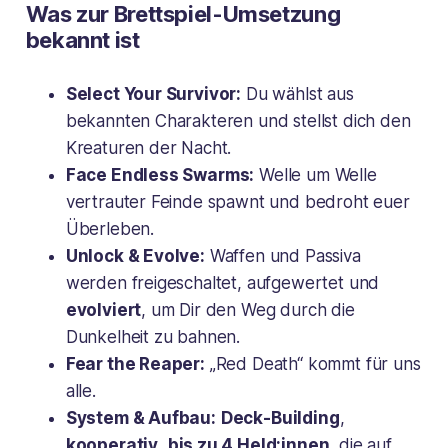
Was zur Brettspiel-Umsetzung
bekannt ist
Select Your Survivor:
Du wählst aus
bekannten Charakteren und stellst dich den
Kreaturen der Nacht.
Face Endless Swarms:
Welle um Welle
vertrauter Feinde spawnt und bedroht euer
Überleben.
Unlock & Evolve:
Waffen und Passiva
werden freigeschaltet, aufgewertet und
evolviert
, um Dir den Weg durch die
Dunkelheit zu bahnen.
Fear the Reaper:
„Red Death“ kommt für uns
alle.
System & Aufbau:
Deck-Building
,
kooperativ
,
bis zu 4 Held:innen
, die auf