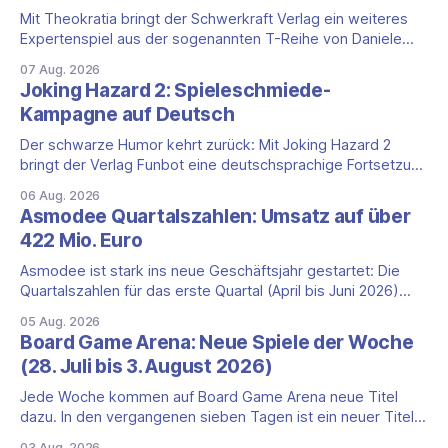
Mit Theokratia bringt der Schwerkraft Verlag ein weiteres
Expertenspiel aus der sogenannten T-Reihe von Daniele
Tascini auf Deutsch, jener Serie, zu der auch Teotihuacan,
07 Aug. 2026
Tekhenu und Tzolk'in gehören. Der Aufhänger ist ein
Joking Hazard 2: Spieleschmiede-
ungewöhnlicher Perspektivwechsel: Sie steuern nicht die
Kampagne auf Deutsch
eigene Zivilisation, sondern eine hochentwickelte
außerirdische Gottheit, die vier
Der schwarze Humor kehrt zurück: Mit Joking Hazard 2
bringt der Verlag Funbot eine deutschsprachige Fortsetzung
des Party-Kartenspiels von den Machern von Cyanide &
06 Aug. 2026
Happiness (Explosm) auf die Spieleschmiede. Wir ordnen
Asmodee Quartalszahlen: Umsatz auf über
ein, was die Kampagne unter dem Motto „Die fiesen
422 Mio. Euro
Comics sind zurück!" bietet und wo sie schweigt.
Asmodee ist stark ins neue Geschäftsjahr gestartet: Die
Quartalszahlen für das erste Quartal (April bis Juni 2026)
fallen deutlich aus — der Nettoumsatz kletterte um 20,9
05 Aug. 2026
Prozent auf 422,1 Millionen Euro. Getragen wird das
Board Game Arena: Neue Spiele der Woche
Wachstum weiter von den Sammelkartenspielen, doch
(28. Juli bis 3. August 2026)
erstmals seit Monaten zeigt auch das klassische
Brettspielgeschäft wieder
Jede Woche kommen auf Board Game Arena neue Titel
dazu. In den vergangenen sieben Tagen ist ein neuer Titel
auf der Plattform gestartet: die zweite Edition eines der
03 Aug. 2026