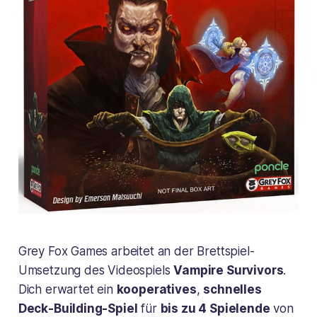
Grey Fox Games arbeitet an der Brettspiel-
Umsetzung des Videospiels
Vampire Survivors
.
Dich erwartet ein
kooperatives
,
schnelles
Deck-Building-Spiel
für
bis zu 4 Spielende
von