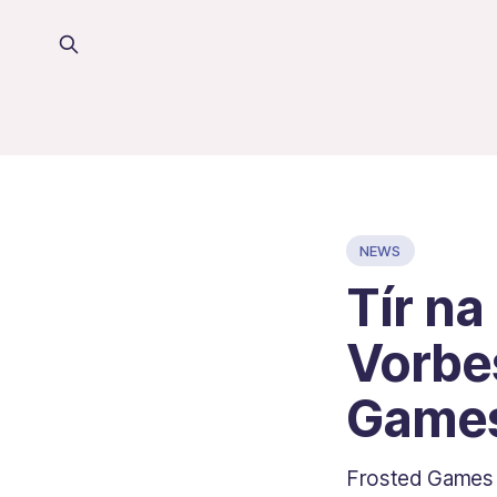
NEWS
Tír na
Vorbes
Game
Frosted Games ö