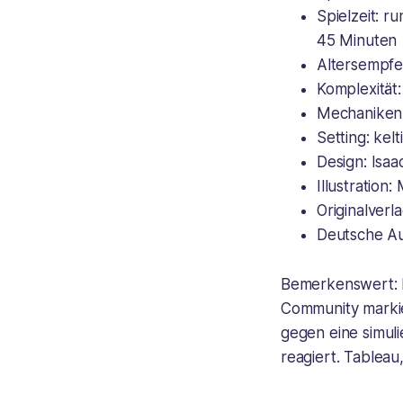
Spielzeit: 
45 Minuten
Altersempfe
Komplexität
Mechaniken
Setting: kel
Design: Isaa
Illustration:
Originalver
Deutsche A
Bemerkenswert: D
Community markier
gegen eine simuli
reagiert. Tablea