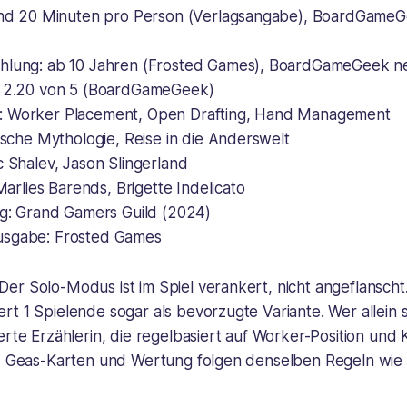
rund 20 Minuten pro Person (Verlagsangabe), BoardGameG
hlung: ab 10 Jahren (Frosted Games), BoardGameGeek n
: 2.20 von 5 (BoardGameGeek)
: Worker Placement, Open Drafting, Hand Management
tische Mythologie, Reise in die Anderswelt
c Shalev, Jason Slingerland
 Marlies Barends, Brigette Indelicato
lag: Grand Gamers Guild (2024)
usgabe: Frosted Games
er Solo-Modus ist im Spiel verankert, nicht angeflanscht
t 1 Spielende sogar als bevorzugte Variante. Wer allein sp
erte Erzählerin, die regelbasiert auf Worker-Position und
u, Geas-Karten und Wertung folgen denselben Regeln wie 