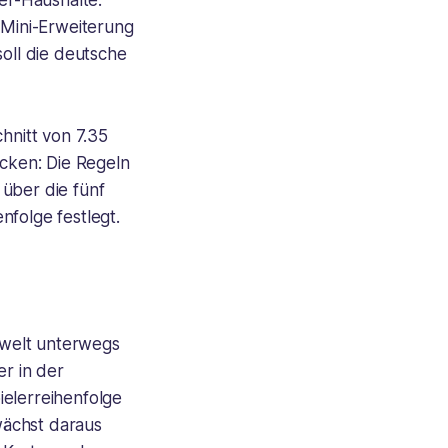
ler-Haushalte.
 Mini-Erweiterung
soll die deutsche
nitt von 7.35
ocken: Die Regeln
 über die fünf
nfolge festlegt.
rswelt unterwegs
er in der
ielerreihenfolge
wächst daraus