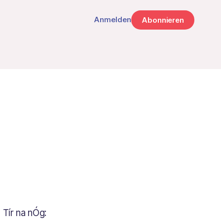
Anmelden
Abonnieren
Tír na nÓg: