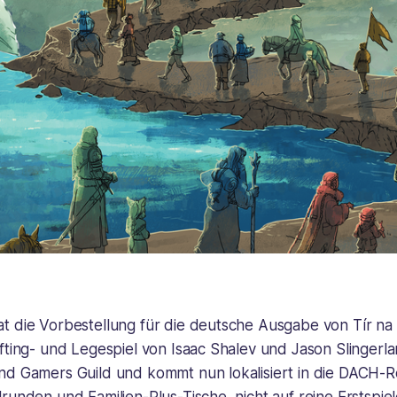
t die Vorbestellung für die deutsche Ausgabe von Tír na
fting- und Legespiel von Isaac Shalev und Jason Slingerl
d Gamers Guild und kommt nun lokalisiert in die DACH-Reg