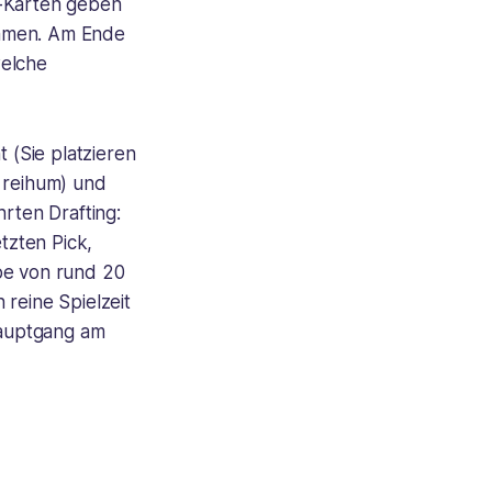
s-Karten geben
immen. Am Ende
welche
 (Sie platzieren
n reihum) und
rten Drafting:
tzten Pick,
be von rund 20
 reine Spielzeit
 Hauptgang am