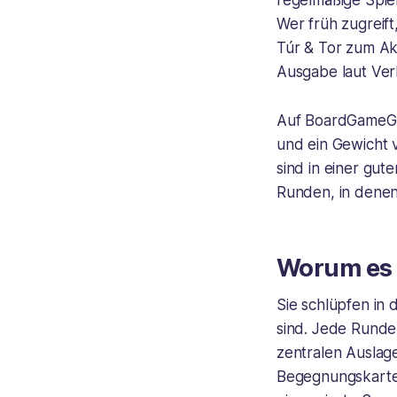
regelmäßige Spiel
Wer früh zugreift
Túr & Tor zum Akt
Ausgabe laut Verl
Auf BoardGameGee
und ein Gewicht v
sind in einer gute
Runden, in denen 
Worum es 
Sie schlüpfen in 
sind. Jede Runde 
zentralen Auslag
Begegnungskarten