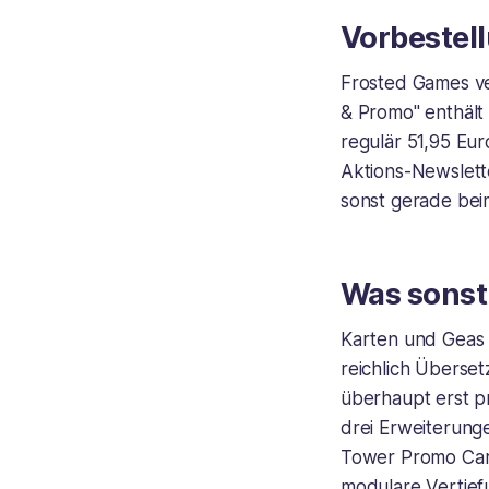
Vorbestel
Frosted Games ve
& Promo" enthält
regulär 51,95 Eur
Aktions-Newslette
sonst gerade beim
Was sonst 
Karten und Geas 
reichlich Überse
überhaupt erst p
drei Erweiterunge
Tower Promo Card
modulare Vertiefu