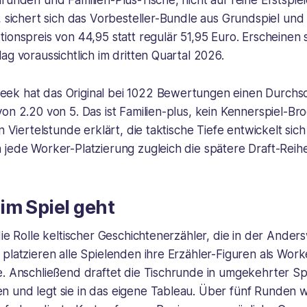
runden und Familien-Plus-Tische, nicht auf reine Erstspie
, sichert sich das Vorbesteller-Bundle aus Grundspiel und
ionspreis von 44,95 statt regulär 51,95 Euro. Erscheinen 
ag voraussichtlich im dritten Quartal 2026.
k hat das Original bei 1022 Bewertungen einen Durchsch
on 2.20 von 5. Das ist Familien-plus, kein Kennerspiel-Br
n Viertelstunde erklärt, die taktische Tiefe entwickelt sich
jede Worker-Platzierung zugleich die spätere Draft-Reihe
im Spiel geht
die Rolle keltischer Geschichtenerzähler, die in der Ande
platzieren alle Spielenden ihre Erzähler-Figuren als Work
e. Anschließend draftet die Tischrunde in umgekehrter Sp
 und legt sie in das eigene Tableau. Über fünf Runden 