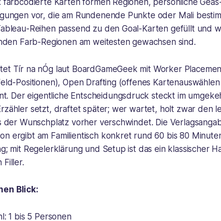
a: farbcodierte Karten formen Regionen, persönliche Gea
ingungen vor, die am Rundenende Punkte oder Mali best
 Tableau-Reihen passend zu den Goal-Karten gefüllt und 
en Farb-Regionen am weitesten gewachsen sind.
tet Tír na nÓg laut BoardGameGeek mit Worker Placement
lfeld-Positionen), Open Drafting (offenes Kartenauswähle
 Der eigentliche Entscheidungsdruck steckt im umgekeh
rzähler setzt, draftet später; wer wartet, holt zwar den le
ass der Wunschplatz vorher verschwindet. Die Verlagsanga
n ergibt am Familientisch konkret rund 60 bis 80 Minuten
ng; mit Regelerklärung und Setup ist das ein klassischer
Filler.
nen Blick:
l: 1 bis 5 Personen