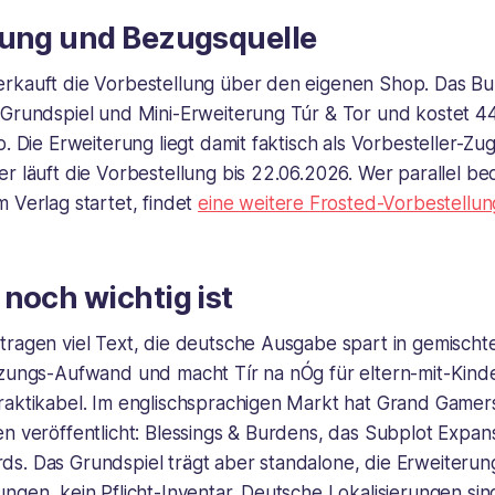
lung und Bezugsquelle
rkauft die Vorbestellung über den eigenen Shop. Das Bu
 Grundspiel und Mini-Erweiterung Túr & Tor und kostet 44
o. Die Erweiterung liegt damit faktisch als Vorbesteller-Zu
r läuft die Vorbestellung bis 22.06.2026. Wer parallel b
 Verlag startet, findet
eine weitere Frosted-Vorbestellun
noch wichtig ist
tragen viel Text, die deutsche Ausgabe spart in gemisch
tzungs-Aufwand und macht Tír na nÓg für eltern-mit-Kind
raktikabel. Im englischsprachigen Markt hat Grand Gamers
n veröffentlicht: Blessings & Burdens, das Subplot Expan
s. Das Grundspiel trägt aber standalone, die Erweiterun
ngen, kein Pflicht-Inventar. Deutsche Lokalisierungen sind