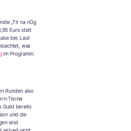
ndle „Tír na nÓg
,95 Euro statt
gabe bei. Laut
eobachtet, was
g
im Programm.
ten Runden also
ern-Tische
 Guild bereits
sion und die
gen sind
 aktuell nicht