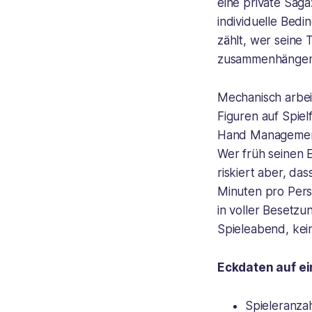
eine private Sag
individuelle Bed
zählt, wer seine
zusammenhängend
Mechanisch arbei
Figuren auf Spie
Hand Management.
Wer früh seinen E
riskiert aber, d
Minuten pro Perso
in voller Besetzu
Spieleabend, kein 
Eckdaten auf ei
Spieleranzah