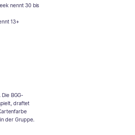
eek nennt 30 bis
ennt 13+
. Die BGG-
ielt, draftet
 Kartenfarbe
in der Gruppe.