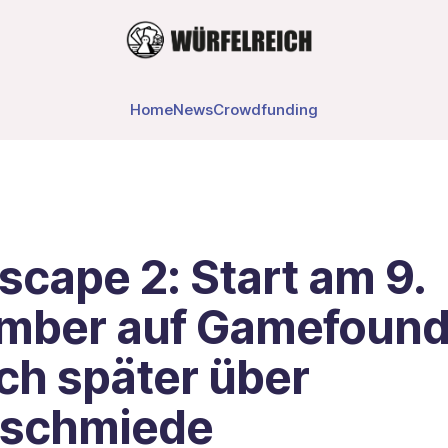
Home
News
Crowdfunding
scape 2: Start am 9.
mber auf Gamefound
ch später über
eschmiede