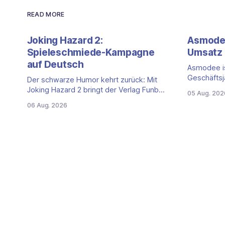
READ MORE
Joking Hazard 2:
Asmodee
Spieleschmiede-Kampagne
Umsatz 
auf Deutsch
Asmodee is
Geschäftsj
Der schwarze Humor kehrt zurück: Mit
Quartalszah
Joking Hazard 2 bringt der Verlag Funbot
05 Aug. 202
(April bis 
eine deutschsprachige Fortsetzung des
06 Aug. 2026
der Nettou
Party-Kartenspiels von den Machern von
Prozent auf
Cyanide & Happiness (Explosm) auf die
Getragen 
Spieleschmiede. Wir ordnen ein, was die
den Samme
Kampagne unter dem Motto „Die fiesen
erstmals s
Comics sind zurück!" bietet und wo sie
klassische
schweigt.