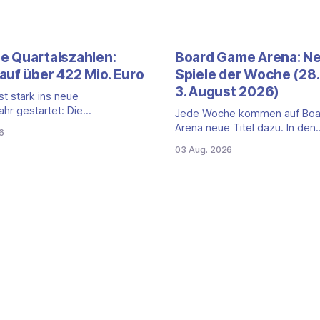
 Quartalszahlen:
Board Game Arena: N
auf über 422 Mio. Euro
Spiele der Woche (28. 
3. August 2026)
t stark ins neue
ahr gestartet: Die
Jede Woche kommen auf Bo
len für das erste Quartal
Arena neue Titel dazu. In den
6
Juni 2026) fallen deutlich aus —
vergangenen sieben Tagen ist
03 Aug. 2026
msatz kletterte um 20,9
Titel auf der Plattform gestart
 422,1 Millionen Euro.
zweite Edition eines der bek
wird das Wachstum weiter von
kooperativen Zombiespiele. Wi
lkartenspielen, doch
dir den Neuzugang mit seine
eit Monaten zeigt auch das
vor. Zombicide: 2nd Edition:
 Brettspielgeschäft wieder
kooperatives Überleben geg
Zombiehorden Mit Zombic
Registrieren
Datenschutzerklärung
Impressum