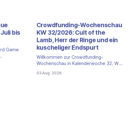
eue
Crowdfunding-Wochenschau
Juli bis
KW 32/2026: Cult of the
Lamb, Herr der Ringe und ein
kuscheliger Endspurt
ard Game
Willkommen zur Crowdfunding-
 ein neuer
Wochenschau in Kalenderwoche 32. Wir
et: die
schauen auf die Kampagnen bei
03 Aug. 2026
anntesten
Gamefound, Kickstarter und in der
r stellen
Spieleschmiede, die neu gestartet sind,
n Eckdaten
kurz vor dem Ende stehen oder aus
anderen Gründen einen Blick wert sind.
en
Diese Woche dominieren zwei Marken
ide: 2nd
mit Millionenbeträgen, dazu kommt ein
deutlich kleinerer Endspurt. Cult