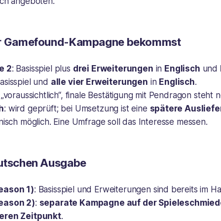
sch angeboten.
er Gamefound-Kampagne bekommst
e 2
: Basisspiel plus
drei Erweiterungen
in
Englisch
und
Basisspiel und
alle vier Erweiterungen
in
Englisch
.
: „voraussichtlich“, finale Bestätigung mit Pendragon steht 
h
: wird geprüft; bei Umsetzung ist eine
spätere Auslief
nisch möglich. Eine Umfrage soll das Interesse messen.
eutschen Ausgabe
eason 1)
: Basisspiel und Erweiterungen sind bereits im Ha
eason 2)
:
separate Kampagne auf der Spieleschmied
eren Zeitpunkt
.