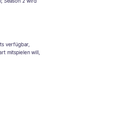
l; Season 2 wird
ts verfügbar,
t mitspielen will,