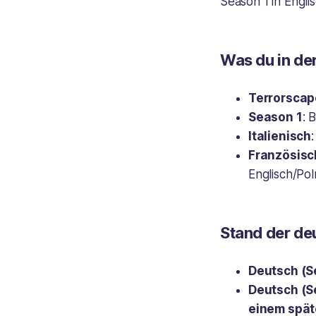
Season 1 in Engli
Was du in d
Terrorscap
Season 1
: 
Italienisch
Französisc
Englisch/Pol
Stand der d
Deutsch (S
Deutsch (S
einem spät