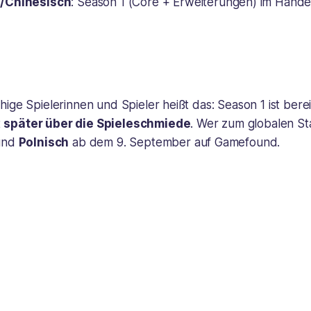
/Chinesisch
: Season 1 (Core + Erweiterungen) im Hande
ige Spielerinnen und Spieler heißt das: Season 1 ist berei
t
später über die Spieleschmiede
. Wer zum globalen Star
nd
Polnisch
ab dem 9. September auf Gamefound.