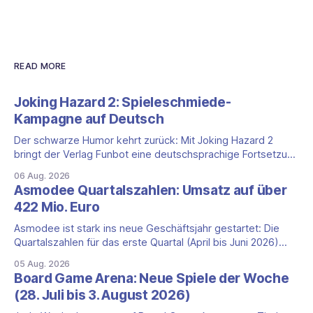
READ MORE
Joking Hazard 2: Spieleschmiede-
Kampagne auf Deutsch
Der schwarze Humor kehrt zurück: Mit Joking Hazard 2
bringt der Verlag Funbot eine deutschsprachige Fortsetzung
des Party-Kartenspiels von den Machern von Cyanide &
06 Aug. 2026
Happiness (Explosm) auf die Spieleschmiede. Wir ordnen
Asmodee Quartalszahlen: Umsatz auf über
ein, was die Kampagne unter dem Motto „Die fiesen
422 Mio. Euro
Comics sind zurück!" bietet und wo sie schweigt.
Asmodee ist stark ins neue Geschäftsjahr gestartet: Die
Quartalszahlen für das erste Quartal (April bis Juni 2026)
fallen deutlich aus — der Nettoumsatz kletterte um 20,9
05 Aug. 2026
Prozent auf 422,1 Millionen Euro. Getragen wird das
Board Game Arena: Neue Spiele der Woche
Wachstum weiter von den Sammelkartenspielen, doch
(28. Juli bis 3. August 2026)
erstmals seit Monaten zeigt auch das klassische
Brettspielgeschäft wieder