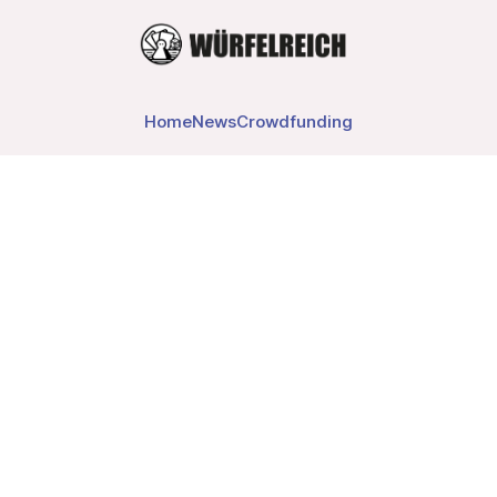
Home
News
Crowdfunding