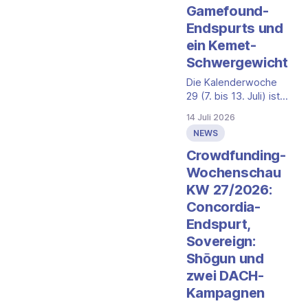
Gamefound-
Endspurts und
ein Kemet-
Schwergewicht
Die Kalenderwoche
29 (7. bis 13. Juli) ist
eine Woche der
14 Juli 2026
Endspurts. Auf
NEWS
Gamefound laufen
gleich drei bereits
Crowdfunding-
durchfinanzierte
Wochenschau
Kampagnen in den
KW 27/2026:
nächsten Tagen aus,
Concordia-
während eine vierte
als Schwergewicht
Endspurt,
noch weiterklettert.
Sovereign:
Auf Kickstarter und
Shōgun und
der Spieleschmiede
zwei DACH-
sind in diesem
Zeitraum keine
Kampagnen
neuen, für den DACH-