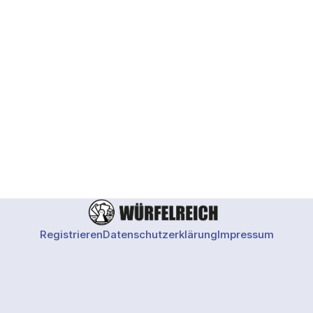
Registrieren
Datenschutzerklärung
Impressum