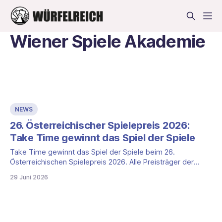
Wiener Spiele Akademie
NEWS
26. Österreichischer Spielepreis 2026:
Take Time gewinnt das Spiel der Spiele
Take Time gewinnt das Spiel der Spiele beim 26.
Österreichischen Spielepreis 2026. Alle Preisträger der
Wiener Spiele Akademie plus deutsche Ausgaben.
29 Juni 2026