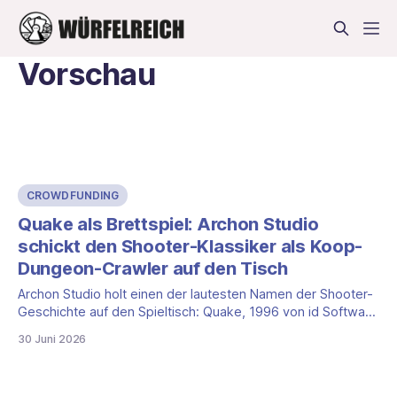
Vorschau
CROWDFUNDING
Quake als Brettspiel: Archon Studio
schickt den Shooter-Klassiker als Koop-
Dungeon-Crawler auf den Tisch
Archon Studio holt einen der lautesten Namen der Shooter-
Geschichte auf den Spieltisch: Quake, 1996 von id Software
gestartet, wird zum Brettspiel, einem kooperativen
30 Juni 2026
Dungeon-Crawler für ein bis vier Personen, mit optionalem
Deathmatch-Modus für Duelle am Tisch. Noch sammelt das
polnische Studio auf Gamefound aber nur Interessenten.