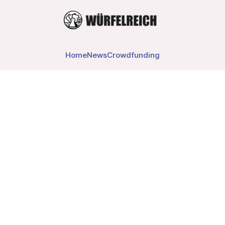
Home
News
Crowdfunding