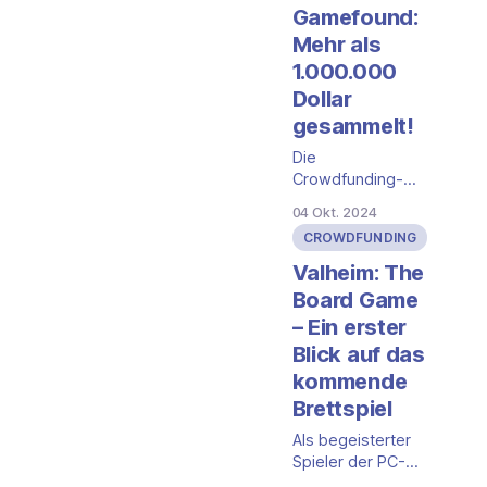
Gamefound:
Mehr als
1.000.000
Dollar
gesammelt!
Die
Crowdfunding-
Kampagne für das
04 Okt. 2024
Valheim Brettspiel
CROWDFUNDING
auf Gamefound
ist ein wahrer
Valheim: The
Erfolg! Innerhalb
Board Game
kurzer Zeit hat
– Ein erster
das Projekt die
Blick auf das
beeindruckende
Summe von über
kommende
1.000.000 Dollar
Brettspiel
eingesammelt,
unterstützt von
Als begeisterter
tausenden
Spieler der PC-
begeisterten
Version von