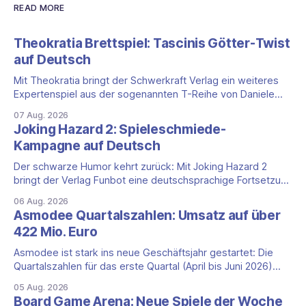
READ MORE
Theokratia Brettspiel: Tascinis Götter-Twist
auf Deutsch
Mit Theokratia bringt der Schwerkraft Verlag ein weiteres
Expertenspiel aus der sogenannten T-Reihe von Daniele
Tascini auf Deutsch, jener Serie, zu der auch Teotihuacan,
07 Aug. 2026
Tekhenu und Tzolk'in gehören. Der Aufhänger ist ein
Joking Hazard 2: Spieleschmiede-
ungewöhnlicher Perspektivwechsel: Sie steuern nicht die
Kampagne auf Deutsch
eigene Zivilisation, sondern eine hochentwickelte
außerirdische Gottheit, die vier
Der schwarze Humor kehrt zurück: Mit Joking Hazard 2
bringt der Verlag Funbot eine deutschsprachige Fortsetzung
des Party-Kartenspiels von den Machern von Cyanide &
06 Aug. 2026
Happiness (Explosm) auf die Spieleschmiede. Wir ordnen
Asmodee Quartalszahlen: Umsatz auf über
ein, was die Kampagne unter dem Motto „Die fiesen
422 Mio. Euro
Comics sind zurück!" bietet und wo sie schweigt.
Asmodee ist stark ins neue Geschäftsjahr gestartet: Die
Quartalszahlen für das erste Quartal (April bis Juni 2026)
fallen deutlich aus — der Nettoumsatz kletterte um 20,9
05 Aug. 2026
Prozent auf 422,1 Millionen Euro. Getragen wird das
Board Game Arena: Neue Spiele der Woche