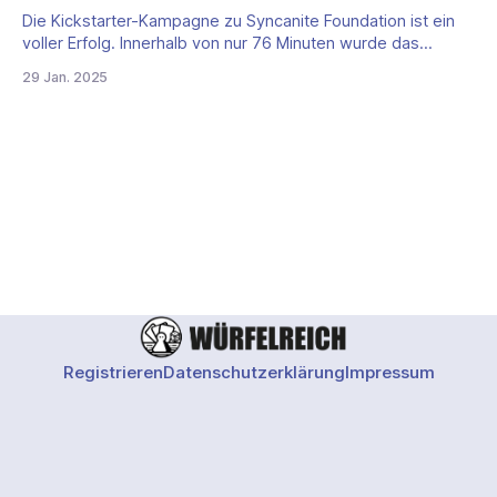
Die Kickstarter-Kampagne zu Syncanite Foundation ist ein
voller Erfolg. Innerhalb von nur 76 Minuten wurde das
Finanzierungsziel erreicht – und mittlerweile ist das Projekt
29 Jan. 2025
bereits zu 223% finanziert. Die ersten Stretch Goals wurden
freigeschaltet, und die Community treibt das Projekt weiter
voran. Was ist Syncanite Foundation? Syncanite Foundation
ist ein
Registrieren
Datenschutzerklärung
Impressum