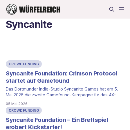
Syncanite
CROWDFUNDING
Syncanite Foundation: Crimson Protocol
startet auf Gamefound
Das Dortmunder Indie-Studio Syncanite Games hat am 5.
Mai 2026 die zweite Gamefound-Kampagne für das 4X-
Kartenspiel Syncanite Foundation gestartet. Im Mittelpunkt
05 Mai 2026
steht die Erweiterung Crimson Protocol, ergänzt um einen
CROWDFUNDING
Reprint des Grundspiels für alle, die die erste Kampagne
verpasst haben. Das Finanzierungsziel liegt bei 20.000 Euro,
Syncanite Foundation – Ein Brettspiel
erobert Kickstarter!