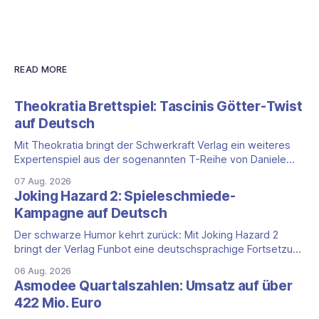
READ MORE
Theokratia Brettspiel: Tascinis Götter-Twist
auf Deutsch
Mit Theokratia bringt der Schwerkraft Verlag ein weiteres
Expertenspiel aus der sogenannten T-Reihe von Daniele
Tascini auf Deutsch, jener Serie, zu der auch Teotihuacan,
07 Aug. 2026
Tekhenu und Tzolk'in gehören. Der Aufhänger ist ein
Joking Hazard 2: Spieleschmiede-
ungewöhnlicher Perspektivwechsel: Sie steuern nicht die
Kampagne auf Deutsch
eigene Zivilisation, sondern eine hochentwickelte
außerirdische Gottheit, die vier
Der schwarze Humor kehrt zurück: Mit Joking Hazard 2
bringt der Verlag Funbot eine deutschsprachige Fortsetzung
des Party-Kartenspiels von den Machern von Cyanide &
06 Aug. 2026
Happiness (Explosm) auf die Spieleschmiede. Wir ordnen
Asmodee Quartalszahlen: Umsatz auf über
ein, was die Kampagne unter dem Motto „Die fiesen
422 Mio. Euro
Comics sind zurück!" bietet und wo sie schweigt.