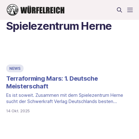
Spielezentrum Herne
NEWS
Terraforming Mars: 1. Deutsche
Meisterschaft
Es ist soweit. Zusammen mit dem Spielezentrum Herne
sucht der Schwerkraft Verlag Deutschlands besten
Terraformer. Vom 05. bis 07. Juni 2026 steigt die offizielle 1.
14 Okt. 2025
Deutsche Meisterschaft im Stadtteilzentrum H2Ö,
Hölkeskampring 2, 44625 Herne. Maximal 200 Personen
sind dabei. Ablauf und Teilnahme Du spielst die
Vorausscheidung wahlweise am Freitag, 05.