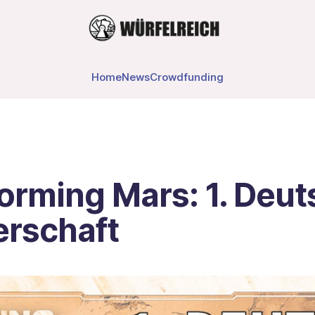
Home
News
Crowdfunding
orming Mars: 1. Deu
erschaft