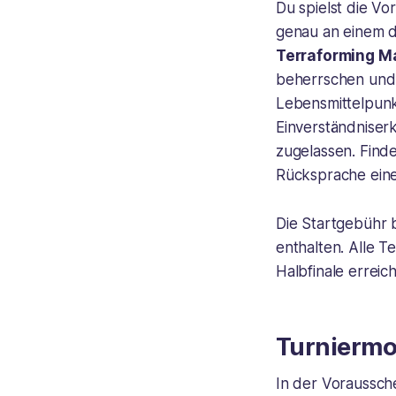
Du spielst die Vo
genau an einem de
Terraforming M
beherrschen und 
Lebensmittelpunkt
Einverständniser
zugelassen. Finde
Rücksprache ein
Die Startgebühr 
enthalten. Alle 
Halbfinale errei
Turniermo
In der Voraussch