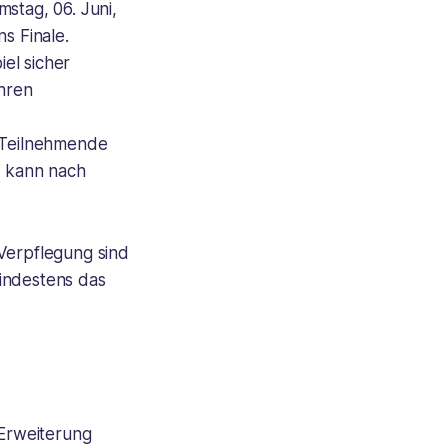
stag, 06. Juni,
s Finale.
iel sicher
hren
0 Teilnehmende
, kann nach
 Verpflegung sind
mindestens das
Erweiterung