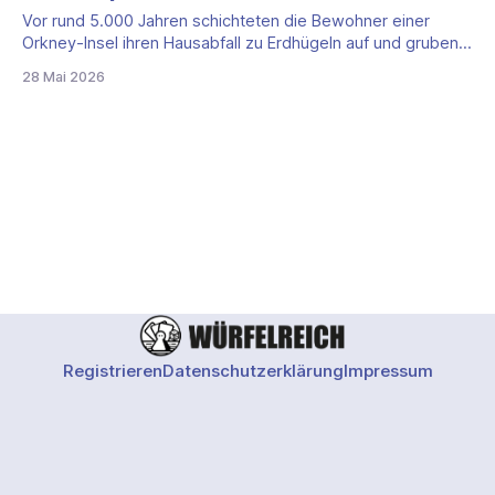
Vor rund 5.000 Jahren schichteten die Bewohner einer
Orkney-Insel ihren Hausabfall zu Erdhügeln auf und gruben
sich später Räume hinein. Genau dieses archäologische
28 Mai 2026
Kuriosum ist der mechanische Kern von Skara Brae, dem
Brettspiel von Shem Phillips, das ab Anfang Juni 2026 in der
deutschen Erstausgabe beim Schwerkraft-Verlag
Registrieren
Datenschutzerklärung
Impressum