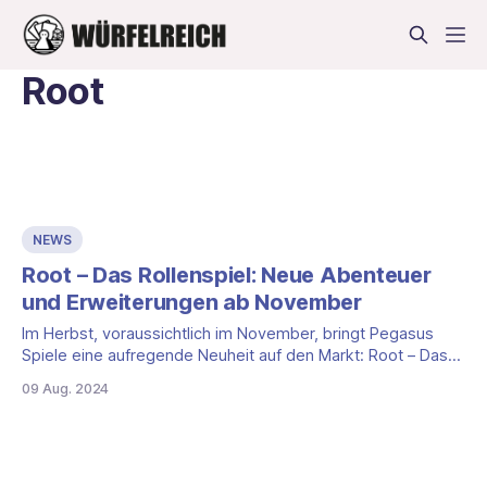
Root
NEWS
Root – Das Rollenspiel: Neue Abenteuer
und Erweiterungen ab November
Im Herbst, voraussichtlich im November, bringt Pegasus
Spiele eine aufregende Neuheit auf den Markt: Root – Das
Rollenspiel. Dieses Rollenspiel basiert auf dem beliebten
09 Aug. 2024
Brettspiel Root – Ein Spiel von Macht und Recht im Waldland
und bietet Fans die Möglichkeit, tief in die Geschichten des
Waldlands einzutauchen. In „Root – Das Rollenspiel“
schlüpfst