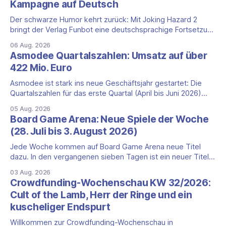
Kampagne auf Deutsch
Der schwarze Humor kehrt zurück: Mit Joking Hazard 2
bringt der Verlag Funbot eine deutschsprachige Fortsetzung
des Party-Kartenspiels von den Machern von Cyanide &
06 Aug. 2026
Happiness (Explosm) auf die Spieleschmiede. Wir ordnen
Asmodee Quartalszahlen: Umsatz auf über
ein, was die Kampagne unter dem Motto „Die fiesen
422 Mio. Euro
Comics sind zurück!" bietet und wo sie schweigt.
Asmodee ist stark ins neue Geschäftsjahr gestartet: Die
Quartalszahlen für das erste Quartal (April bis Juni 2026)
fallen deutlich aus — der Nettoumsatz kletterte um 20,9
05 Aug. 2026
Prozent auf 422,1 Millionen Euro. Getragen wird das
Board Game Arena: Neue Spiele der Woche
Wachstum weiter von den Sammelkartenspielen, doch
(28. Juli bis 3. August 2026)
erstmals seit Monaten zeigt auch das klassische
Brettspielgeschäft wieder
Jede Woche kommen auf Board Game Arena neue Titel
dazu. In den vergangenen sieben Tagen ist ein neuer Titel
auf der Plattform gestartet: die zweite Edition eines der
03 Aug. 2026
bekanntesten kooperativen Zombiespiele. Wir stellen dir
Crowdfunding-Wochenschau KW 32/2026:
den Neuzugang mit seinen Eckdaten vor. Zombicide: 2nd
Cult of the Lamb, Herr der Ringe und ein
Edition: kooperatives Überleben gegen Zombiehorden Mit
kuscheliger Endspurt
Zombicide: 2nd
Willkommen zur Crowdfunding-Wochenschau in