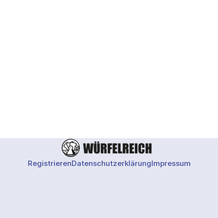
Registrieren
Datenschutzerklärung
Impressum