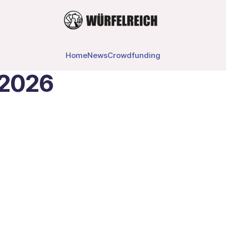
Home
News
Crowdfunding
 2026