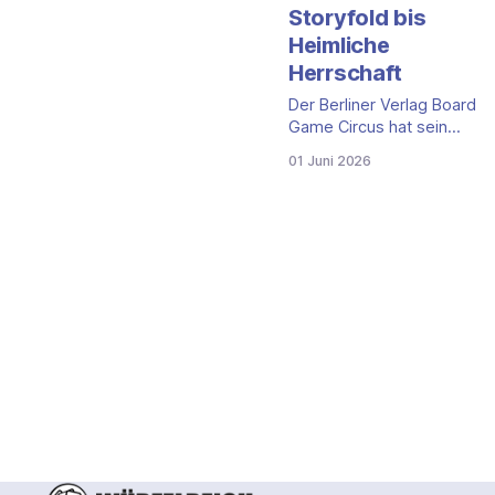
Storyfold bis
Heimliche
Herrschaft
Der Berliner Verlag Board
Game Circus hat sein
Sommerprogramm 2026
01 Juni 2026
angekündigt und stellt
sechs Titel in zwei
Wellen vor. Den Juni
öffnen ein Solo-
Kampagnenspiel, eine
Erweiterung zum Horror-
Angelspiel Deep Regrets
und ein Zwei-Personen-
Kartenduell. Im Juli folgen
drei Premieren, die der
Verlag zur Berlin Con
mitbringt. Die