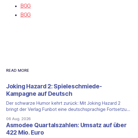
BGG
BGG
READ MORE
Joking Hazard 2: Spieleschmiede-
Kampagne auf Deutsch
Der schwarze Humor kehrt zurück: Mit Joking Hazard 2
bringt der Verlag Funbot eine deutschsprachige Fortsetzung
des Party-Kartenspiels von den Machern von Cyanide &
06 Aug. 2026
Happiness (Explosm) auf die Spieleschmiede. Wir ordnen
Asmodee Quartalszahlen: Umsatz auf über
ein, was die Kampagne unter dem Motto „Die fiesen
422 Mio. Euro
Comics sind zurück!" bietet und wo sie schweigt.