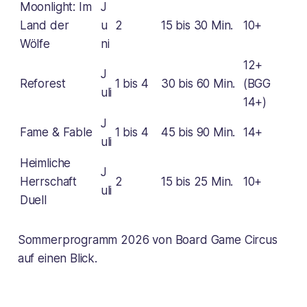
Moonlight: Im
J
Land der
u
2
15 bis 30 Min.
10+
Wölfe
ni
12+
J
Reforest
1 bis 4
30 bis 60 Min.
(BGG
uli
14+)
J
Fame & Fable
1 bis 4
45 bis 90 Min.
14+
uli
Heimliche
J
Herrschaft
2
15 bis 25 Min.
10+
uli
Duell
Sommerprogramm 2026 von Board Game Circus
auf einen Blick.