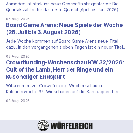
Asmodee ist stark ins neue Geschäftsjahr gestartet: Die
Quartalszahlen für das erste Quartal (April bis Juni 2026)
fallen deutlich aus — der Nettoumsatz kletterte um 20,9
05 Aug. 2026
Prozent auf 422,1 Millionen Euro. Getragen wird das
Board Game Arena: Neue Spiele der Woche
Wachstum weiter von den Sammelkartenspielen, doch
(28. Juli bis 3. August 2026)
erstmals seit Monaten zeigt auch das klassische
Brettspielgeschäft wieder
Jede Woche kommen auf Board Game Arena neue Titel
dazu. In den vergangenen sieben Tagen ist ein neuer Titel
auf der Plattform gestartet: die zweite Edition eines der
03 Aug. 2026
bekanntesten kooperativen Zombiespiele. Wir stellen dir
Crowdfunding-Wochenschau KW 32/2026:
den Neuzugang mit seinen Eckdaten vor. Zombicide: 2nd
Cult of the Lamb, Herr der Ringe und ein
Edition: kooperatives Überleben gegen Zombiehorden Mit
kuscheliger Endspurt
Zombicide: 2nd
Willkommen zur Crowdfunding-Wochenschau in
Kalenderwoche 32. Wir schauen auf die Kampagnen bei
Gamefound, Kickstarter und in der Spieleschmiede, die neu
03 Aug. 2026
gestartet sind, kurz vor dem Ende stehen oder aus anderen
Gründen einen Blick wert sind. Diese Woche dominieren
zwei Marken mit Millionenbeträgen, dazu kommt ein
deutlich kleinerer Endspurt. Cult