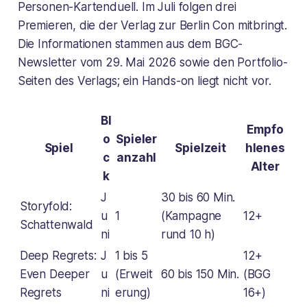
Personen-Kartenduell. Im Juli folgen drei
Premieren, die der Verlag zur Berlin Con mitbringt.
Die Informationen stammen aus dem BGC-
Newsletter vom 29. Mai 2026 sowie den Portfolio-
Seiten des Verlags; ein Hands-on liegt nicht vor.
Bl
Empfo
o
Spieler
Spiel
Spielzeit
hlenes
c
anzahl
Alter
k
J
30 bis 60 Min.
Storyfold:
u
1
(Kampagne
12+
Schattenwald
ni
rund 10 h)
Deep Regrets:
J
1 bis 5
12+
Even Deeper
u
(Erweit
60 bis 150 Min.
(BGG
Regrets
ni
erung)
16+)