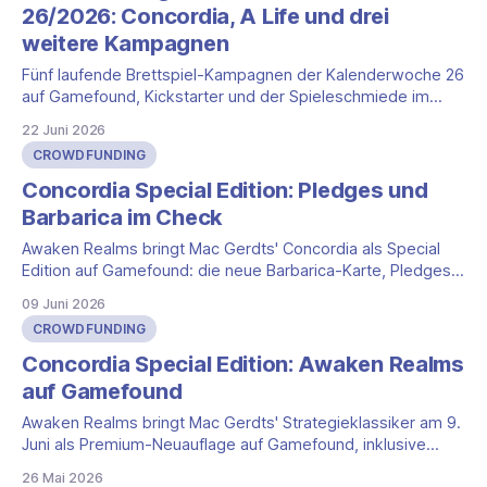
liefert in
26/2026: Concordia, A Life und drei
weitere Kampagnen
Fünf laufende Brettspiel-Kampagnen der Kalenderwoche 26
auf Gamefound, Kickstarter und der Spieleschmiede im
Überblick, mit Eckdaten und aktuellem Stand.
22 Juni 2026
CROWDFUNDING
Concordia Special Edition: Pledges und
Barbarica im Check
Awaken Realms bringt Mac Gerdts' Concordia als Special
Edition auf Gamefound: die neue Barbarica-Karte, Pledges
von 75 bis 809 Euro und wo Solo und sechs Personen
09 Juni 2026
herkommen.
CROWDFUNDING
Concordia Special Edition: Awaken Realms
auf Gamefound
Awaken Realms bringt Mac Gerdts' Strategieklassiker am 9.
Juni als Premium-Neuauflage auf Gamefound, inklusive
neuer Mare-Nostrum-Karte und Miniaturen statt Holzfiguren.
26 Mai 2026