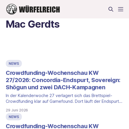
Mac Gerdts
NEWS
Crowdfunding-Wochenschau KW
27/2026: Concordia-Endspurt, Sovereign:
Shōgun und zwei DACH-Kampagnen
In der Kalenderwoche 27 verlagert sich das Brettspiel-
Crowdfunding klar auf Gamefound. Dort läuft der Endspurt
der bislang größten Kampagne des Jahres, daneben legt
29 Juni 2026
ein neuer Strategietitel ein hohes Tempo vor. Aus dem
NEWS
DACH-Raum kommen zwei Kampagnen dazu, eine auf
Gamefound und eine in der Spieleschmiede. Kickstarter
Crowdfunding-Wochenschau KW