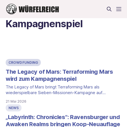
Kampagnenspiel
CROWDFUNDING
The Legacy of Mars: Terraforming Mars
wird zum Kampagnenspiel
The Legacy of Mars bringt Terraforming Mars als
wiederspielbare Sieben-Missionen-Kampagne auf
Gamefound. Was das Spiel bietet, was die Pledge-Stufen
21 Mai 2026
kosten und worauf Sie vor einer Unterstützung achten
NEWS
sollten.
„Labyrinth: Chronicles": Ravensburger und
Awaken Realms bringen Koop-Neuauflage