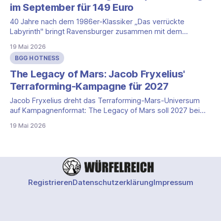
im September für 149 Euro
40 Jahre nach dem 1986er-Klassiker „Das verrückte
Labyrinth" bringt Ravensburger zusammen mit dem
polnischen Verlag Awaken Realms eine kooperative
19 Mai 2026
Neuinterpretation mit 3D-Spielplan in den Handel —
BGG HOTNESS
vorfinanziert durch eine Gamefound-Kampagne mit über
12.000 Unterstützern.
The Legacy of Mars: Jacob Fryxelius'
Terraforming-Kampagne für 2027
Jacob Fryxelius dreht das Terraforming-Mars-Universum
auf Kampagnenformat: The Legacy of Mars soll 2027 bei
FryxGames erscheinen und tauscht die einzelne Partie
19 Mai 2026
gegen eine Mission-zu-Mission-Erzählung. Die
Crowdfunding-Kampagne läuft auf Gamefound, das Spiel
rangiert weit oben in der BGG-Hotness.
Registrieren
Datenschutzerklärung
Impressum