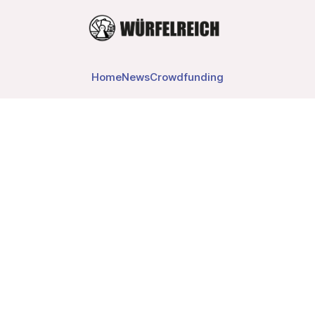
Home
News
Crowdfunding