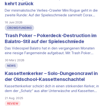
kehrt zurück
Der minimalistische Verlies-Crawler Mini Rogue geht in die
zweite Runde: Auf der Spieleschmiede sammelt Corax
Games unter dem Titel Mini Rogue: The Council Geld für die
16 Juni 2026
große Erweiterung The Council und bündelt die deutsche
CROWDFUNDING
Ausgabe der Reihe. Im Mittelpunkt stehen eine neue
Overlord-Variante mit Verstärkungskarten, frische Symbole
Trash Poker – Pokerdeck-Destruction im
und
Balatro-Stil auf der Spieleschmiede
Das Videospiel Balatro hat in den vergangenen Monaten
eine riesige Fangemeinde aufgebaut. Mit Trash Poker
bringen die Designer Rico Besteher und Frank Noack das
30 März 2026
Prinzip der Pokerdeck-Destruction jetzt als kompetitives
NEWS
Brettspiel auf den Tisch. Corax Games begleitet das Projekt
über die Spieleschmiede, wo die Kampagne ihr Fundingziel
Kassettenkerker – Solo-Dungeoncrawl in
bereits deutlich
der Oldschool-Kassettenschachtel
Kassettenkerker schickt dich in einen stinkenden Kerker, in
dem der „Schatz“ aus alter Unterwäsche und Kassetten
besteht und der Boss ein Knäuel verhedderter Kabel ist. Du
21 Aug. 2025
rekrutierst ein paar tapfere Held:innen, stapfst los und
REVIEW
kämpfst dich durch einen kompakten Dungeon – kurz,