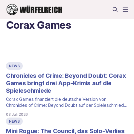
Corax Games
NEWS
Chronicles of Crime: Beyond Doubt: Corax
Games bringt drei App-Krimis auf die
Spieleschmiede
Corax Games finanziert die deutsche Version von
Chronicles of Crime: Beyond Doubt auf der Spieleschmiede:
drei App-Krimis für Solo und Koop. Wir ordnen ein, was
03 Juli 2026
belegt ist und wo die Kampagne schweigt (Stand: 2. Juli
NEWS
2026).
Mini Rogue: The Council, das Solo-Verlies