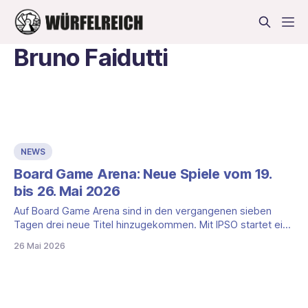
Bruno Faidutti
NEWS
Board Game Arena: Neue Spiele vom 19.
bis 26. Mai 2026
Auf Board Game Arena sind in den vergangenen sieben
Tagen drei neue Titel hinzugekommen. Mit IPSO startet ein
leichtgewichtiges Kartenspiel rund um eine Zahlenpyramide.
26 Mai 2026
Daneben erscheint mit The Dwarf King ein klassisches
Stichspiel aus der Feder von Bruno Faidutti. Den Abschluss
bildet The Gang, ein kooperatives Pokerspiel rund um eine